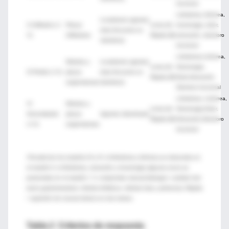
funcional
Linfedema, linforrea,
Localmente agresivo
II Infiltrativo (+-
Placas
Lenta (A)
hemorragia, dolor,
(mas frecuente en
V)
infiltrativas
Rápida (B)
ulceración, deterioro
miembros)
funcional
Linfedema,Linforrea,
Nódulos y
Localmente agresivo
Lenta (A)
Hemorragia,
III Florido (+-V)
placas
(mas frecuente en
Rápida (B)
Dolor,Ulceración,
angiomatosas
miembros)
Deterioro funcional
Linfedema, Linforrea,
IV
Nódulos y
Lenta (A)
Hemorragia,Dolor,
Generalizado
placas
Agresivo diseminado
Rápida (B)
Ulceración,Deterioro
(+-V)
angiomatosas
funcional
;Prevalecían los estadíos III y IV, el linfedema y linforrea se observaba en
el estadío II; el linfedema, ulceración y hemorragia algunas veces se
presentaba en el estadío I. V, compromiso visceral (faringeo- cavidad oral,
tracto gastrointestinal, nódulos linfáticos, médula ósea, pulmones). Rápida
= aparición de nuevas lesions en tres meses.
Tabla 2 Criterios de respuesta