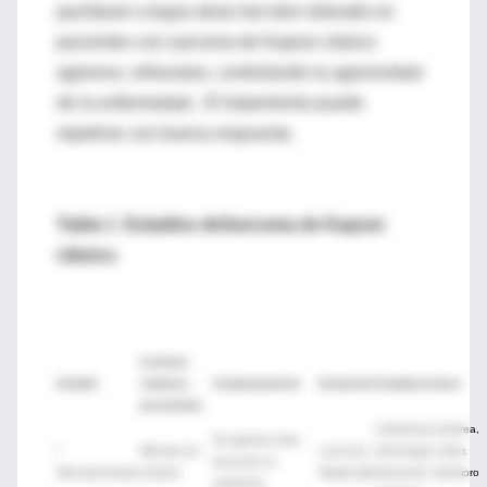
paclitaxel a bajas dosis fue bien tolerado en
pacientes con sarcoma de Kaposi clásico
agresivo, refractario, controlando la agresividad
de la enfermedad. El tratamiento puede
repetirse con buena respuesta.
Tabla 1 Estadíos deSarcoma de Kaposi
clásico.
Lesiones
Estadío
cutáneas
Comportamiento
Evolución
Complicaciones
prevalentes
Linfedema,Linforrea,
No agresivo (mas
I
Máculas y/o
Lenta (A)
Hemorragia, Dolor,
frecuente en
Macular/nodular
nódulos
Rápida (B)
Ulceración, Deterioro
miembros)