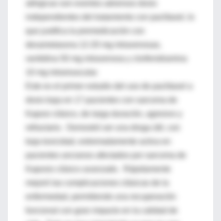
alérgicas son eventos adversos dosis
independientes del tratamiento con paclitaxel, lo
que justifica la premedicación con
dexametasona 12-20 mg intravenosas,
ranitidina 50 mg intravenosa y clorfenidramina
10 mg intramuscular.
Este es el primer estudio del uso de paclitaxel a
dosis baja en 17 pacientes con sarcoma de
Kaposi clásico, de larga duración, agresivo y
refractario. Demostró ser una droga útil, con
baja toxicidad, extremadamente activa en
pacientes ancianos afectados por sarcoma de
Kaposis clásico avanzado. Rápidamente
mejoró las complicaciones clásicas de la
enfermedad, permitiendo una recuperación
funcional con gran impacto en la calidad de