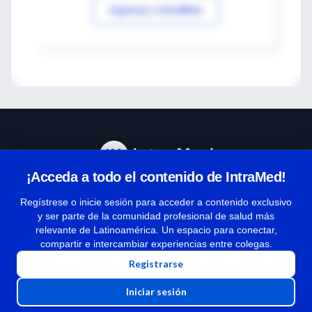
Ingresar a IntraMed
¡Acceda a todo el contenido de IntraMed!
Centro de Ayuda
Regístrese o inicie sesión para acceder a contenido exclusivo
y ser parte de la comunidad profesional de salud más
relevante de Latinoamérica. Un espacio para conectar,
Términos y condiciones
compartir e intercambiar experiencias entre colegas.
| Políticas de privacidad
Registrarse
| Todos los derechos reservados | Copyright 1997-2026
Iniciar sesión