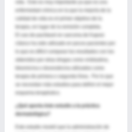
vida. Esto es muy importante ya que es una
enfermedad crónica en la que la mejoría de la
calidad de vida es el primer objetivo de la
terapia, en lugar de la remisión completa.
El uso de paclitaxel en sarcoma de Kaposi
clásico ha sido utilizado en pocos pacientes por
lo que es difícil comparar los resultados con los
obtenidos por otras drogas como vinblastina,
bleomicina o doxorubicina utilizados como
terapia de primera o segunda línea. Por lo que
se necesitan más estudios para definir el mejor
esquema terapéutico.
¿Qué aporta éste estudio a la práctica
dermatológica?
Este estudio mostró que la administración de