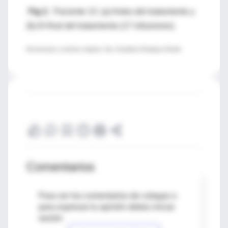
Fig 2.
Paciente 13. (a) Antes del tratamiento y
(b) Al final del tratamiento (17 infusiones).
♦Comentario y resúmen objetivo: Dra. Geraldina Rodriguez Rivello
Comentarios
Para ver los comentarios de colegas o
para expresar tu opinión debes iniciar
sesión