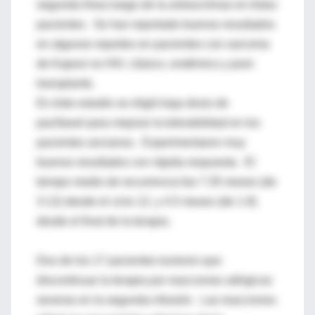
segunda línea luego de la antraciclinas en éstos
pacientes. Se han reportado buenos resultados
en algunos reportes en pacientes con sarcoma
de Kaposi no HIV, clásico, endémico y post-
transplante.
En éste estudio se eligió baja dosis de
paclitaxel para mejorar la tolerabilidad en los
pacientes ancianos. Experimentaron muy
buenos resultados con rápida respuesta. El
tiempo medio de recurrencia fue 7.35 meses (de
3-12) desde el ciclo 12, y 4.5 meses (de 1-8)
desde el final de la terapia.
Dos de los 17 pacientes tuvieron que
discontinuar la terapia por reacciones alérgicas
severas en la segunda infusión. Las reacciones