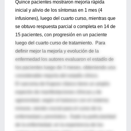
Quince pacientes mostraron mejoría rápida
inicial y alivio de los síntomas en 1 mes (4
infusiones), luego del cuarto curso, mientras que
se obtuvo respuesta parcial o completa en 14 de
15 pacientes, con progresión en un paciente
luego del cuarto curso de tratamiento. Para
definir mejor la mejoría y evolución de la
enfermedad los autores evaluaron el estadío de
los pacientes luego de 3 meses, obteniendo una
considerable mejoría del estadío clínico.
El sarcoma de Kaposi clásico tiene un amplio
espectro de manifestaciones clínicas y de
agresividad, según el balance con el sistema
inmune, siendo crucial para el curso de la
enfermedad y pronóstico. Dado la particularidad
de la enfermedad, en la experiencia de los