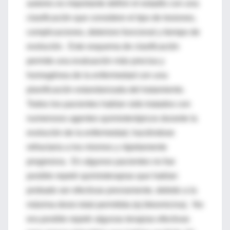
autores es importante definir el estadío con una
clasificación que considere el tipo de lesiones,
complicaciones, deterioro funcional y tiempo de
evolución. Este esquema de clasificación
permite una evaluación más precisa y
homogénea de la enfermedad con una
planificación estandarizada del tratamiento.
Todos los pacientes habían sido tratados con
numerosos agentes quimioterápicos durante la
evolución de la enfermedad, haciéndose
refractaria a los mismos y rápidamente
progresiva. En algunos pacientes no fue
posible repetir quimioterapias que habían
probado ser efectivas previamente, debido a la
máxima dosis total permitida (ej bleomicina). No
era posible repetir algunas terapias efectivas