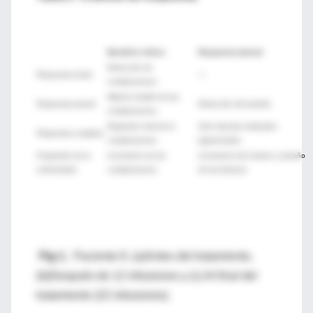
Beneficio clínico
Respuesta tumoral
Reducción de
Respuesta inicial
-+
complicaciones
Mejoría estable de las
Respuesta parcial
Reducción del tamaño
complicaciones
Regresión total de la
Solo máculas residuales
Respuesta completa
complicaciones
pigmentadas
Progresión de la
Incremento de las
Incremento del número y tamaño
enfermedad
complicaciones
de las lesiones
Fig 1.
Paciente 8. (a)Antes del tratamiento,
(b)Después de 12 infusiones y (c) Al final del
tratamiento (22 infusiones).