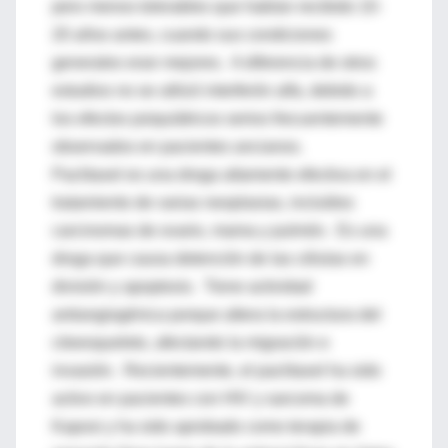
pero menos tolerables que habían recibido 10-
20 años antes, cuando sus condiciones
generales eran mejores. A diferencia de otros
estudios no se utilizó interferón alfa, debido a
los efectos psiquiátricos serios frecuentemente
observados en pacientes ancianos.
Paclitaxel es una droga altamente efectiva en el
tratamiento de varias neoplasias, incluídos
carcinomas de ovario, mama y pulmón. Es una
droga que causa detención de las células en
división y apoptosis. Tiene actividad
antiangiogénica porque altera la estructura del
citoesqueleto, afectando la migración e
invasión. Recientemente, el paclitaxel ha sido
activo en pacientes con HIV y sarcoma de
Kaposi y ha sido aprobado como terapia de