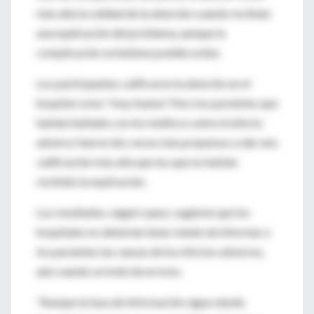
más alta la calidad de la atención cuando recibían
una explicación del problema, aunque la
complicación se hubiese podido evitar.
Los participantes calificaron la atención en el
hospital como "muy buena". Pero los pacientes que
habían hablado con los médicos sobre el efecto
adverso fueron dos veces más propensos a dar una
calificación más alta que los que no habían
recibido la explicación.
Los resultados, según Lopez, sugieren que los
hospitales no deberían tener miedo de informar a
los pacientes las causas de los efectos adversos,
aún cuando se trate de errores.
"Aunque la tasa de información sigue siendo