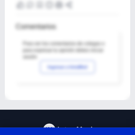
Comentarios
Para ver los comentarios de colegas o
para expresar tu opinión debes iniciar
sesión
Ingresar a IntraMed