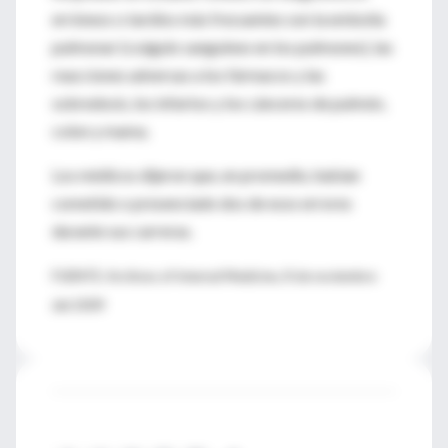
erróneos o tardíos más frecuentes son la embolia
pulmonar (coágulo sanguíneo en los pulmones), las
reacciones adversas a los fármacos y las
sobredosis, los infartos y los cánceres de pulmón,
colon y mama.
Los médicos dijeron que, en promedio, habían
cometido o presenciado dos de esos errores
durante sus carreras.
FUENTE: Archives of Internal Medicine, 8 de noviembre
del 2009