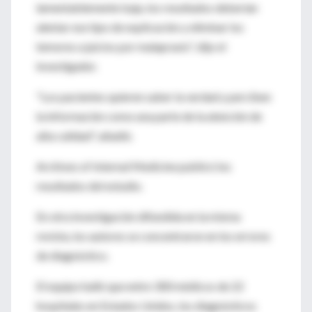
lamentablemente baja, los resultados deberían
alentar ese tipo de explicación y eliminar los
temores a juicios por malapraxis", dijo el
investigador.
"Los pacientes quieren saber la verdad y perciben
la información como una parte de la atención de
alta calidad", añadió.
Archives of Internal Medicine publicó los
resultados del estudio.
En otra investigación difundida en la misma
revista, los autores se concentraron en los errores
de diagnóstico.
El equipo halló que entre 300 médicos de 22
hospitales en Estados Unidos, los diagnósticos