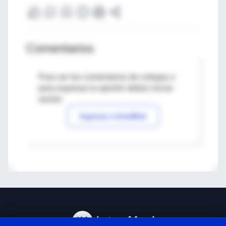
Comentarios
Para ver los comentarios de colegas o
para expresar tu opinión debes iniciar
sesión
Ingresar a IntraMed