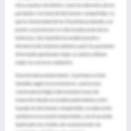
otros asuntos de interés, como los derechos de los
pacientes o la toma de decisiones compartidas. Lo
que la Universidad de los Pacientes pretende, a la
postre, es promover no sólo la educación de los
enfermos, sino también la modernización y
eficiencia del sistema sanitario, pues los pacientes
informados gestionan mejor su salud y utilizan
mejor los recursos sanitarios.
Esta iniciativa universitaria –la primera a nivel
mundial, según los promotores– parece una
consecuencia lógica del actual proceso de
transición desde un modelo paternalista a otro
basado en decisiones compartidas. La educación
sanitaria es un asunto importante, y en él ya están
implicados los medios de comunicación, las