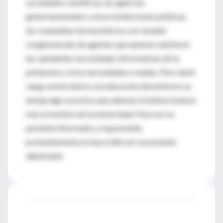
sociedades científicas, las agencias
gubernamentales y otras instituciones públicas,
las compañías farmacéuticas y un variado
conglomerado de agentes que quieren satisfacer
las saludables necesidades informativas de la
población y otras necesidades creadas. Pero darle
rango universitario a la educación del enfermo se
antoja algo excesivo que además trivializa todavía
más el nombre de la universidad. Para ser un
paciente informado y responsable,
probablemente no hace falta ser un paciente
diplomado.