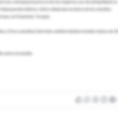
rosis, menopausia precoz (en las mujeres), uso de antiepilépticos
hiperparatiroidismo clínico deberían excluirse de los estudios
rmara, en Estambul, Turquía.
ios. (Cinco estudios) del meta-análisis habían incluido menos de 1
h sobre el estudio.