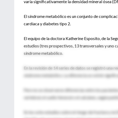
varía significativamente la densidad mineral ósea (
El síndrome metabólico es un conjunto de complicaci
cardíaca y diabetes tipo 2.
El equipo de la doctora Katherine Esposito, de la Seg
estudios (tres prospectivos, 13 transversales y uno 
síndrome metabólico.
En la revisión de 14 series de datos se registró una r
síndrome metabólico. La diferencia se volvió significa
Pero no se observaron diferencias entre los pacient
vertebral, el cuello femoral o el calcáneo, según pub
En los ocho estudios sobre el riesgo de fractura y 