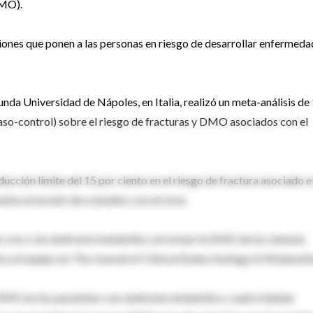
DMO).
ones que ponen a las personas en riesgo de desarrollar enfermeda
unda Universidad de Nápoles, en Italia, realizó un meta-análisis de
caso-control) sobre el riesgo de fracturas y DMO asociados con el
educción límite del 15 por ciento en el riesgo de fractura asociado e
tiva al excluir dos estudios con errores.
es con o sin síndrome metabólico al revisar la DMO de la columna
lica el equipo en The Journal of Clinical Endocrinology & Metaboli
la DMO en los pacientes con síndrome metabólico, cuatro habían