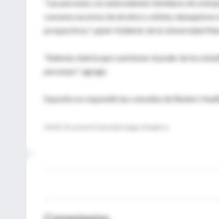
"Las personas con antecedentes familiares de osteopo
consumo excesivo de alcohol y cafeína, tabaquismo e 
prospectivos", opinó Yoldemir, de la Universidad Ma
"Además, habría que cuestionar el poder de los estud
personas!", agregó.
Esposito no respondió las consultas de Reuters Healt
FUENTE: The Journal of Clinical Endocrinology & Metabolism
Comentarios