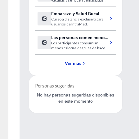
vacunas y se hacen demasiadas
Papanicolaou
pruebas del cáncer cervical, halla
una encuesta.
Embarazo y Salud Bucal
Curso a distancia exclusivo para
usuarios de IntraMed.
Las personas comen menos
Los participantes consumían
después del ejercicio
menos calorías después de hacer
intenso
ejercicio intenso y muy intenso.
Ver más
Personas sugeridas
No hay personas sugeridas disponibles
en este momento