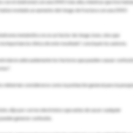
tes con el síndrome) con una DMO más alta, mientras que tres habí
abía revelado un aumento del riesgo de fractura con una DMO
síndrome metabólico no es un factor de riesgo óseo, sino que
la importancia clínica de este resultado", concluyen los autores.
ontrolaron adecuadamente los factores que pueden causar confusió
ctos".
co deberían considerarse como la población general para la pesqu
sión, dijo por correo electrónico que antes de sacar cualquier
 pueden generar confusión.