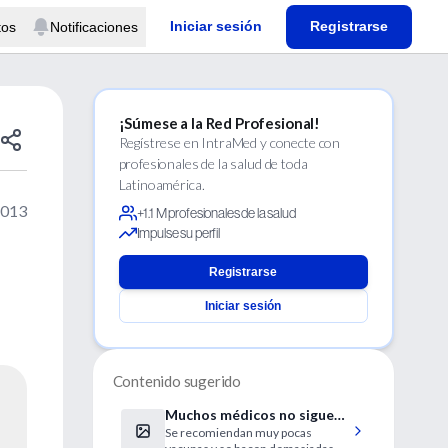
Iniciar sesión
Registrarse
tos
Notificaciones
¡Súmese a la Red Profesional!
Regístrese en IntraMed y conecte con
profesionales de la salud de toda
Latinoamérica.
2013
+1.1 M profesionales de la salud
Impulse su perfil
Registrarse
Iniciar sesión
Contenido sugerido
Muchos médicos no siguen
Se recomiendan muy pocas
las directrices sobre VPH y