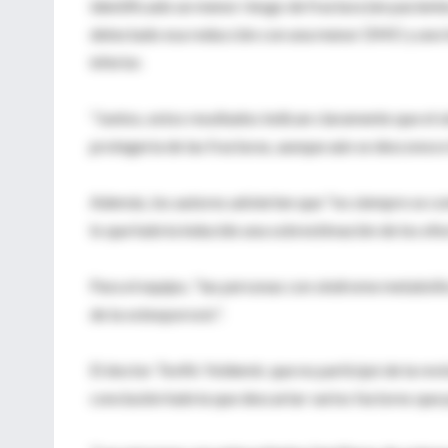
identificado un menor riesgo de fractura (en pacien
detectado esa reducción con una menor DMO y uno h
inferior.
"Juntos, estos resultados indican claramente que el 
protegería de las fracturas, aunque aún se desconoce 
Además, los autores advierten que "no siempre se c
lo que habría inducido una sobrestimación de los efe
Para el equipo, "las personas con síndrome metabóli
de la osteoporosis".
El doctor Tevfik Yoldemir, que no participó de la revi
conclusión habría que descartar varios factores que