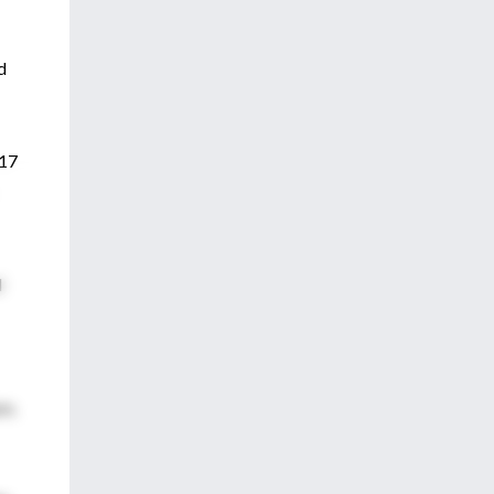
d
 17
l
sm.