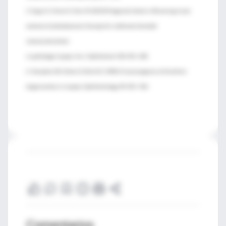
5. Ergun E, Heinzl H, Stur M (2004) Prognostic factors influencing visual
outcome of photodynamic therapy for subfoveal choroidal
neovascularization
in pathologic myopia. Am J Ophthalmol 138:434–438
6. Hampton GR, Kohen D, Bird AC (1983) Visual prognosis of disciform
degeneration in myopia. Ophthalmology 90:923–926
Comentarios