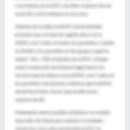
crecimiento de la NVC y facilitar el desarrollo de
la atrofia coriorretiniana en esa zona.
Además de la edad, la AVMC inicial también
presentó una correlación significativa con la
AVMC a los 5 años en todos los pacientes. Cuando
se dividió a los pacientes en dos grupos según la
edad (< 40 y >40), el tamaño de la NVC, el largo
axial y la duración de la hemorragia fueron los
factores que incidieron en la AVMC a los 5 años en
los pacientes más jóvenes, mientras que la AVMC
inicial fue el único factor que incidió en los
mayores de 40.
Finalmente, hemos podido establecer un modelo
de predicción lineal para estimar el resultado
visual a los cinco años de iniciada la NVC en