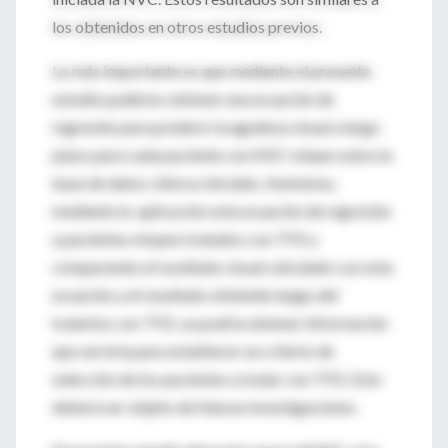
los obtenidos en otros estudios previos.
Lo más importante es que mediante el presente
estudio pudimos obtener una ecuación de
regresión para predecir la agudeza visual a largo
plazo para cada paciente con NVC miope sobre la
base de datos clínicos iniciales. Asimismo,
mediante la aplicación esta ecuación de regresión
a pacientes miopes tratados con TFD y
comparando el resultado visual calculado con esta
ecuación y el resultado obtenido luego del
tratarlos con TFD, se podría obtener información
que serviría para establecer un criterio de
selección de los pacientes a tratar con TFD. Esto
deberá ser objeto de futuras investigaciones.