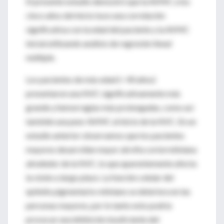
El presente estudio demostró que la AVMC a los
cinco años del inicio tuvo una correlación
significativa con la edad del paciente y la AVMC
inicial utilizando análisis de regresión lineal
múltiple.
Los pacientes de más edad (> 40 años)
presentaron una NVC significativamente más
grande y hemorragias más prolongadas, como así
también una peor AVMC al inicio de la NVC. En un
estudio anterior observamos que los pacientes
mayores desarrollan mayor atrofia coriorretiniana
alrededor de la NVC, lo que aparentemente afecta
la visión a largo plazo. La función celular del
epitelio pigmentario retiniano se deteriora en las
personas mayores, por lo tanto esto podría
provocar una inhibición insuficiente del