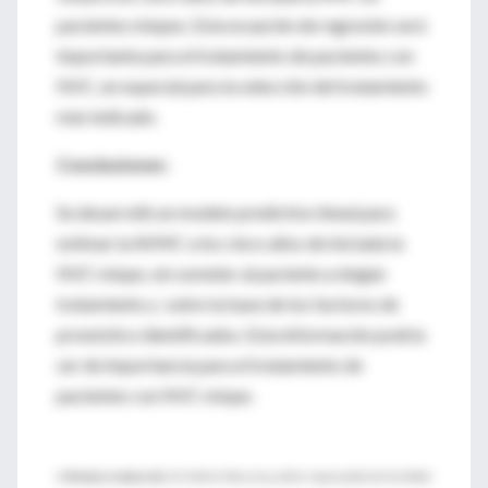
pacientes miopes. Esta ecuación de regresión será
importante para el tratamiento de pacientes con
NVC, en especial para la selección del tratamiento
más indicado.
Conclusiones:
Se desarrolló un modelo predictivo lineal para
estimar la AVMC a los cinco años de iniciada la
NVC miope, sin someter al paciente a ningún
tratamiento y sobre la base de los factores de
pronóstico identificados. Esta información podría
ser de importancia para el tratamiento de
pacientes con NVC miope.
♦
Síntesis y traducción:
Dr. Martín Mocorrea, editor responsable de IntraMed,