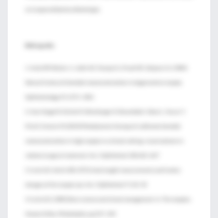
en la especialidad de oftalmología.
Bibliografía:
1. Avila MP, Weiter JJ, Jalkh AE, Trempe CL, Pruett RC, Schpens CL (1984)
Natural history of choroidal neovascularization in degenerative myopia.
Ophthalmology 91:1573–1581
2. Axer-Siegel R, Ehrlich R, Weinberger D, Rosenblatt I, Shani L, Yassur Y,
Priel E, Kramer M (2004) Photodynamic therapy of subfoveal choroidal
neovascularization in high myopia in a clinical setting: visual outcome in
relation to age at treatment. Am J Ophthalmol 138:602–607
3. Curtin BJ, Karlin DB (1971) Axial length measurements and fundus
changes of the myopic eye. Am J Ophthalmol 71:42–50
4. Curtin BJ (1985) Basic science and clinical management. In: The myopias.
Harper & Row, Philadelphia, pp 237–245