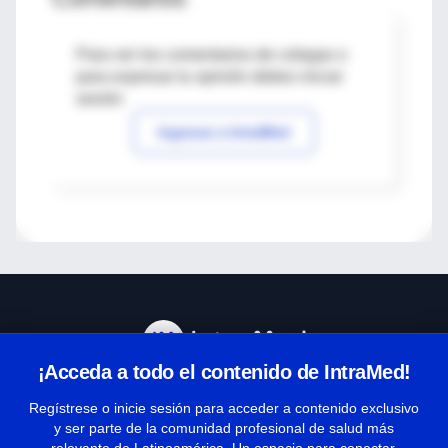
Para ver los comentarios de colegas o
para expresar tu opinión debes iniciar
sesión
Ingresar a IntraMed
¡Acceda a todo el contenido de IntraMed!
Centro de Ayuda
Regístrese o inicie sesión para acceder a contenido exclusivo
y ser parte de la comunidad profesional de salud más