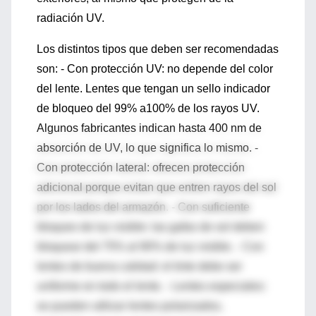
radiación UV.
Los distintos tipos que deben ser recomendadas
son: - Con protección UV: no depende del color
del lente. Lentes que tengan un sello indicador
de bloqueo del 99% a100% de los rayos UV.
Algunos fabricantes indican hasta 400 nm de
absorción de UV, lo que significa lo mismo. -
Con protección lateral: ofrecen protección
adicional porque evitan que entren rayos del sol
por los lados del armazón. - Con suficiente
bloqueo de luz visible: las gafas de sol deben
bloquear del 75% al 90% de luz visible. - Con
lentes de buena calidad: el tinte debe ser
uniforme en todo el lente. - Lentes especiales:
se pueden utilizar lentes polarizados,