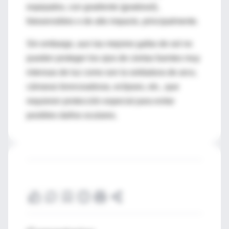
espejados, con gradiente (gradosol),
fotosensibles o de alto impacto, principalmente.
Sin embargo, aun las mejores gafas de sol no
pueden proteger los ojos de ciertas fuentes muy
intensas de luz como son la soldadura de arco,
cámaras bronceadoras, eclipses, etc., que
requieren protección especial para evitar
posibles daños oculares.