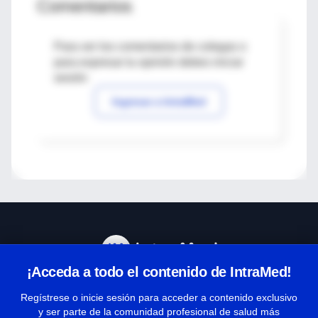
Comentarios
Para ver los comentarios de colegas o
para expresar tu opinión debes iniciar
sesión
Ingresar a IntraMed
¡Acceda a todo el contenido de IntraMed!
Centro de Ayuda
Regístrese o inicie sesión para acceder a contenido exclusivo
y ser parte de la comunidad profesional de salud más