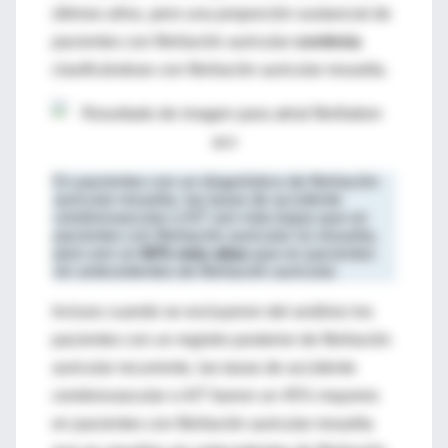
últimos años, pero una proporción sustancial de
pacientes con fibrilación auricular
continúa
clasificándose con fibrilación auricular resuelta.
En pacientes con un diagnóstico de fibrilación
auricular resuelta, las tasas de accidente
cerebrovascular o AIT son más bajas que en
pacientes con fibrilación auricular no resuelta,
pero son un
60% más altas
que en pacientes
sin antecedentes de fibrilación auricular.
Incluso cuando se excluyeron del análisis los
pacientes con un registro posterior de fibrilación
auricular recurrente, las tasas de accidente
cerebrovascular o AIT fueron un 45% mayores
en pacientes con fibrilación auricular resuelta