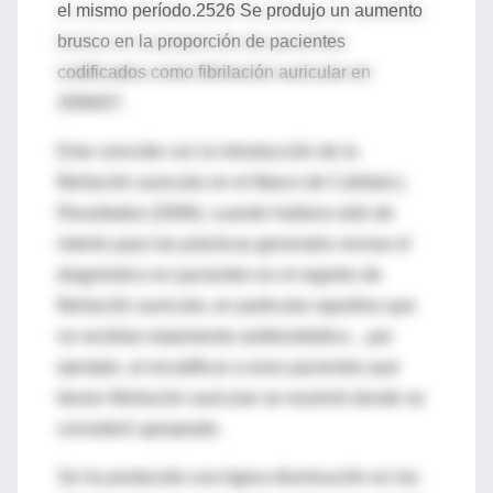
el mismo período.2526 Se produjo un aumento
brusco en la proporción de pacientes
codificados como fibrilación auricular en
2006/07.
Esto coincide con la introducción de la
fibrilación auricular en el Marco de Calidad y
Resultados (2006), cuando hubiera sido de
interés para las prácticas generales revisar el
diagnóstico en pacientes en el registro de
fibrilación auricular, en particular aquellos que
no recibían tratamiento antitrombótico. , por
ejemplo, al recodificar a esos pacientes que
tienen fibrilación auricular se resolvió donde se
consideró apropiado.
Se ha producido una ligera disminución en los