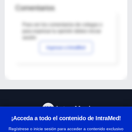
Comentarios
Para ver los comentarios de colegas o
para expresar tu opinión debes iniciar
sesión
Ingresar a IntraMed
¡Acceda a todo el contenido de IntraMed!
Centro de Ayuda
Regístrese o inicie sesión para acceder a contenido exclusivo