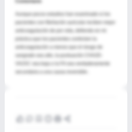
Comentario
Aunque pocos estudios han examinado si los
pacientes con fibrilación auricular reciben mejor
anticoagulación de por vida, defiendo en mi
práctica que los pacientes continúen la
anticoagulación a menos que el riesgo de
sangrado sea alto, la puntuación CHA2D-
VA2SC sea baja o la FA sea verdaderamente
secundaria a una causa reversible .