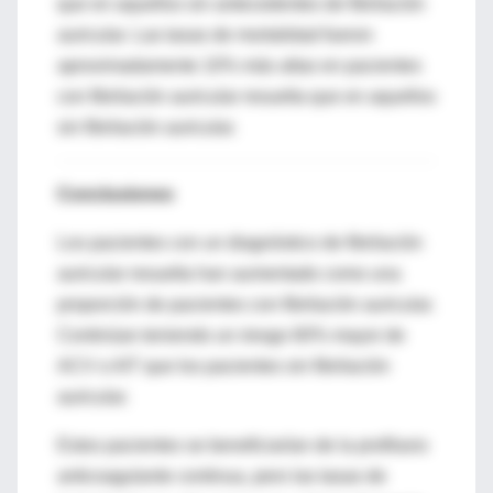
que en aquellos sin antecedentes de fibrilación
auricular. Las tasas de mortalidad fueron
aproximadamente 10% más altas en pacientes
con fibrilación auricular resuelta que en aquellos
sin fibrilación auricular.
Conclusiones
Los pacientes con un diagnóstico de fibrilación
auricular resuelta han aumentado como una
proporción de pacientes con fibrilación auricular.
Continúan teniendo un riesgo 60% mayor de
ACV o AIT que los pacientes sin fibrilación
auricular.
Estos pacientes se beneficiarían de la profilaxis
anticoagulante continua, pero las tasas de