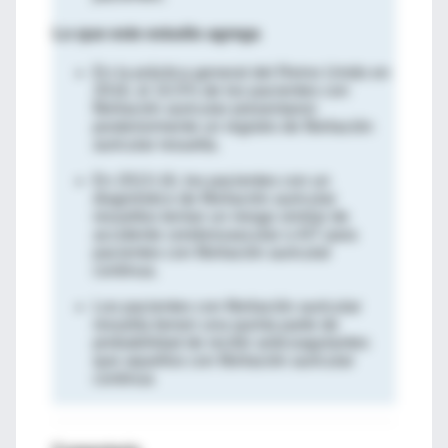
Lo que este estudio agrega
En la práctica general del Reino Unido en
2016, el 10,5% de los pacientes con
fibrilación auricular presentaron
posteriormente un registro de fibrilación
auricular resuelta.
En 2013-16, los pacientes con un
diagnóstico de fibrilación auricular
resueltos tenían un riesgo similar de
accidente cerebrovascular o AIT para
pacientes con fibrilación auricular
continua.
Los pacientes con fibrilación auricular
resuelta tienen una quinta parte de
probabilidad de recibir anticoagulantes
que aquellos con fibrilación auricular
continua