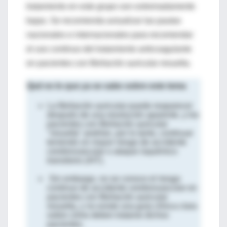
tratamiento en este grupo son extremadamente
bajas. Se recomienda actualizar las pautas
nacionales e internacionales para recomendar
el uso continuo del tratamiento anticoagulante
en pacientes con fibrilación auricular resuelta.
Qué es lo que ya se sabe sobre este tema
La fibrilación auricular puede reaparecer
después de una resolución aparente, y los
pacientes con fibrilación auricular
"resuelta" podrían, por lo tanto, continuar
teniendo un mayor riesgo de accidente
cerebrovascular o ataque isquémico
transitorio (AIT).
Sin embargo, no se conoce el riesgo
continuo de accidente cerebrovascular en
pacientes con fibrilación auricular
resuelta, y no existe una guía clínica clara
sobre cómo deben tratarse dichos
pacientes.