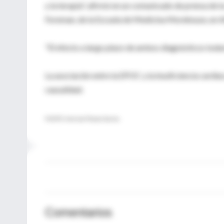
y la terapia", afirmó en un comunicado de prensa de l
Foreman, de la Escuela de Medicina Morehouse, en A
"El efecto a largo plazo de ambos diagnósticos todav
La asociación entre la EPOC y la insuficiencia cardi
causalidad.
FUENTE: American Thoracic Society
Comentarios