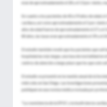
eran de aproximadamente el 28 y el 13 por ciento, r
En cuanto a los pacientes de 40 a 59 años de edad, el
cardiaca, así como aproximadamente el 5 por ciento d
años de edad fueron de aproximadamente el 27 y el 14
80 años, las tasas eran aproximadamente el 39 y el 24
El estudio también reveló que los pacientes que sufr
hospitalarias más largas, una tasa de mortalidad en e
centros de atención a largo plazo que los que solo s
El estudio se presentó en la reunión anual de la Soc
miércoles en San Diego. Las investigaciones present
publiquen en una revista médica revisada por profesi
"La coexistencia de la EPOC y la insuficiencia cardi