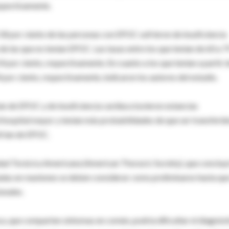
espectivamente.
 18 por ciento de las personas con EPOC sufrieron de insuficiencia
e las que no tenían EPOC. Las tasas entre los que tenían de 60 a 7
 por ciento, respectivamente. En cuanto a los que tenían a partir 
 por ciento, respectivamente, indicaron los autores del estudio.
ían de EPOC y de insuficiencia cardiaca tuvieron estancias
l hospital mayor y tenían más probabilidades de que ser transferid
ufrían de EPOC.
iedad Torácica Americana (American Thoracic Society), que concluyó
adas en reuniones se deben considerar como preliminares hasta qu
onales.
aca, que comparten síntomas en común, podría dificultar el diagnós