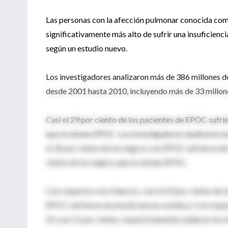
Las personas con la afección pulmonar conocida co
significativamente más alto de sufrir una insuficienci
según un estudio nuevo.
Los investigadores analizaron más de 386 millones de
desde 2001 hasta 2010, incluyendo más de 33 millone
Casi el 29 por ciento de los pacientes de EPOC sufrie
que no tenían EPOC. Los investigadores analizaron 
el 35 por ciento de los negros con EPOC sufrieron de
ciento de los negros que no tenían EPOC.
Con respecto a los blancos, casi el 29 por ciento de l
EPOC sufrieron una insuficiencia cardiaca. Con respe
25 y un 11 por ciento, respectivamente, hallaron los i