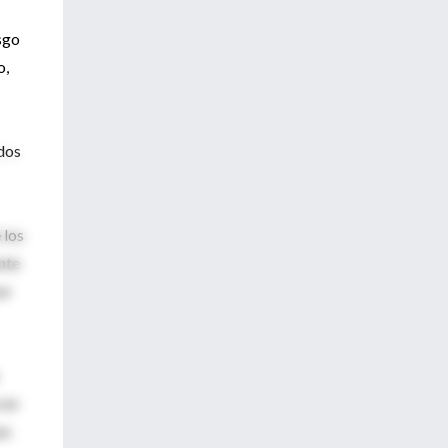
sgo
o,
idos
 los
nte
or
 un
as