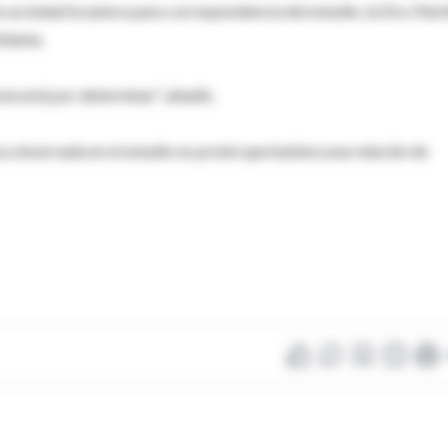
a sociedad la autora para correspondencia del estudio, la Dra. Mari
tlanta.
ía está por determinar", añadió.
aca observada en el estudio no probó que hubiera una relación de