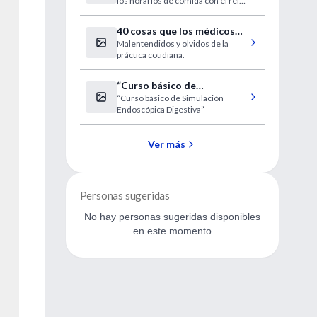
los horarios de comida con el reloj
real"
biológico.
40 cosas que los médicos
Malentendidos y olvidos de la
no deberíamos olvidar
práctica cotidiana.
“Curso básico de
“Curso básico de Simulación
Simulación Endoscópica
Endoscópica Digestiva”
Digestiva”
Ver más
Personas sugeridas
No hay personas sugeridas disponibles
en este momento