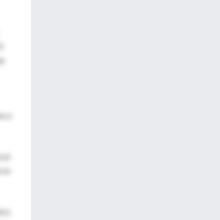
9
de
os a
 el
e se
tico