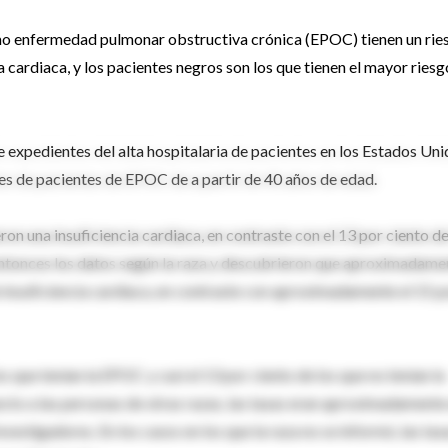
mo enfermedad pulmonar obstructiva crónica (EPOC) tienen un rie
a cardiaca, y los pacientes negros son los que tienen el mayor riesg
 expedientes del alta hospitalaria de pacientes en los Estados Un
s de pacientes de EPOC de a partir de 40 años de edad.
ron una insuficiencia cardiaca, en contraste con el 13 por ciento de
entonces los datos según la raza y descubrieron que aproximadame
 insuficiencia cardiaca, en contraste con aproximadamente el 15 p
os que tenían la EPOC y casi el 13 por ciento de los que no tenían la
cto a las personas de otras razas, las tasas eran aproximadamente
nvestigadores. En los casos en los que la raza no se informó, las tas