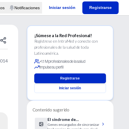
Iniciar sesión
Registrarse
tos
Notificaciones
¡Súmese a la Red Profesional!
Regístrese en IntraMed y conecte con
profesionales de la salud de toda
Latinoamérica.
2014
+1.1 M profesionales de la salud
Impulse su perfil
Registrarse
Iniciar sesión
Contenido sugerido
El síndrome de
Genes encargados de sincronizar
alimentación nocturna "es