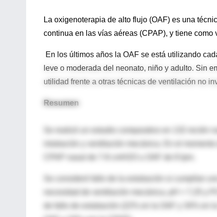
La oxigenoterapia de alto flujo (OAF) es una téc
continua en las vías aéreas (CPAP), y tiene como v
En los últimos años la OAF se está utilizando cada
leve o moderada del neonato, niño y adulto. Sin 
utilidad frente a otras técnicas de ventilación no i
Resumen
Se realizó un estudio comparativo en 132 recién
intubación y ventilación mecánica. En el momento d
CPAP nasal de 7-8 cmH2O u OAF de 8 lpm.
Se consideró fallo de la extubación si cumplían un
necesidad de ventilación mecánica, pH < 7,25 y PCO
de fallo de extubación (22% en la OAF y 34% en la