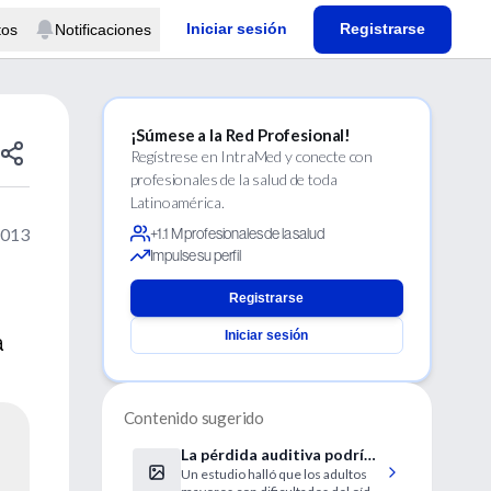
Iniciar sesión
Registrarse
tos
Notificaciones
¡Súmese a la Red Profesional!
Regístrese en IntraMed y conecte con
profesionales de la salud de toda
Latinoamérica.
2013
+1.1 M profesionales de la salud
Impulse su perfil
Registrarse
Iniciar sesión
a
Contenido sugerido
La pérdida auditiva podría
Un estudio halló que los adultos
acelerar el declive mental