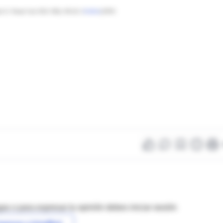
rd JJ. Respir Care 2013; 58(1): 98-122. [
PubMed
] [
PDF
]
as o para expresar tu opinión debes iniciar sesión