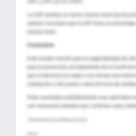
OAF y 24% con la CPAP).
La OAF produjo un menor trauma nasal (puntuación
autores concluyen que la OAF tiene un porcentaje 
trauma nasal.
Comentario
Este estudio muestra que la oxigenoterapia de alt
para la prevención y/o tratamiento de la insuficie
que la tolerancia es mejor y los efectos secundario
extubación y sólo pasar a otras técnicas de ventila
Estos resultados probablemente sean aplicables t
son necesarios estudios que confirmen estos hal
♦ Revista Electrónica de Medicina Intensiva
Enlaces: