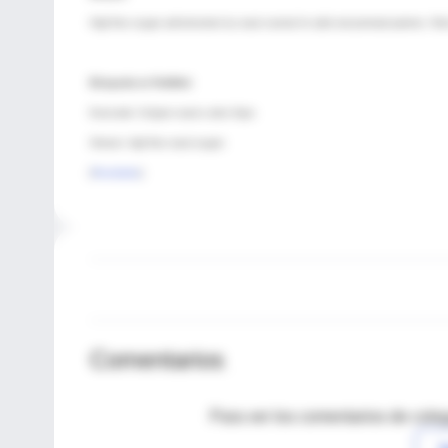
High-flow oxygen administration by nasal cannula for adult and perinatal patients. Wa
Búsqueda en PubMed:
Enunciado: Oxígeno nasal a altos flujos
Sintaxis: high-flow nasal oxygen
[
Resultados
]
Comentarios
Para ver los comentarios de coleg