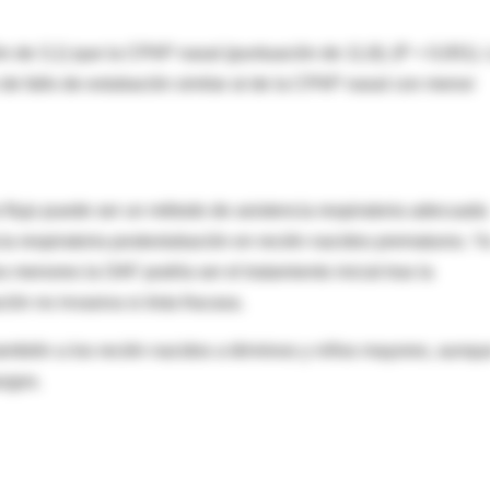
 de 3,1) que la CPAP nasal (puntuación de 11,8); (P < 0,001).
de fallo de extubación similar al de la CPAP nasal con menor
o flujo puede ser un método de asistencia respiratoria adecuada
ncia respiratoria postextubación en recién nacidos prematuros. Y
s menores la OAF podría ser el tratamiento inicial tras la
ción no invasiva si ésta fracasa.
ambién a los recién nacidos a términos y niños mayores, aunqu
lazgos.