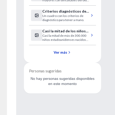
mayores con dificultades del oído
tenían problemas más precoces
con las habilidades del
Criterios diagnósticos de
pensamiento.
Un cuadro con los criterios de
sepsis
diagnóstico para tener a mano.
Casi la mitad de los niños
Casi la mitad de más de 300.000
no recibe las vacunas a
niños estadounidenses nacidos
tiempo
entre el 2004 y el 2008 estaba
"subvacunado".
Ver más
Personas sugeridas
No hay personas sugeridas disponibles
en este momento