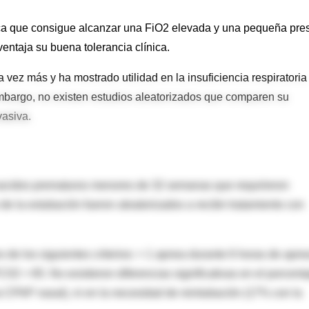
nica que consigue alcanzar una FiO2 elevada y una pequeña pre
entaja su buena tolerancia clínica.
 vez más y ha mostrado utilidad en la insuficiencia respiratoria
embargo, no existen estudios aleatorizados que comparen su
nvasiva.
 nacidos prematuros menores de 32 semanas que requirieron
e la extubación fueron aleatorizados a recibir tratamiento con
o de los siguientes criterios: > 1 apnea durante 6 horas de apne
2 > 65. No existieron diferencias significativas en el porcenta
 CPAP nasal), ni en la necesidad de reintubación (17% con la