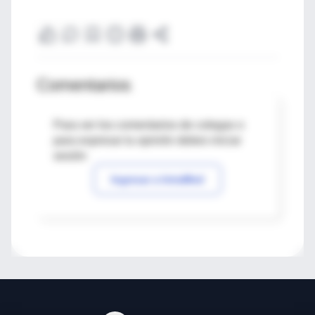
Comentarios
Para ver los comentarios de colegas o
para expresar tu opinión debes iniciar
sesión
Ingresar a IntraMed