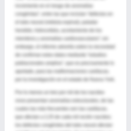
incremento en el riesgo de anomalías
congénitas”, entre las que incluían “defectos en
el tubo neural (médula espinal), paladar
hendido, hidrocefalia, acortamiento de los
miembros y anomalías cardiovasculares”; sin
embargo, el informe advertía sobre la necesidad
de confirmar estos datos mediante “estudios
poblacionales amplios”, que es precisamente lo
aportado, para las malformaciones cardíacas,
por la investigación en el estado de Nueva York.
Por lo menos un tres por mil de los nacidos
vivos presentan anomalías estructurales, de las
cuales las más frecuentes son las cardíacas,
que afectan a 2,25 de cada mil recién nacidos;
los defectos congénitos del tubo neural afectan