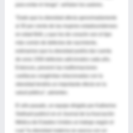
para evitar el riesgo”, señalan los autores.
“Dado que la obesidad afecta aproximadamente
al 30 por ciento de las mujeres estadounidenses
en edad fértil, y que los de corazón son el tipo
más común de defectos de nacimiento,
estimamos que la obesidad podría dar cuenta
de unos 1500 defectos adicionales cada año.
Entonces, prevenir las malformaciones
cardíacas congénitas relacionadas con la
obesidad tendría un importante efecto en la
salud pública”, advierten.
El año pasado, un equipo dirigido por Katherine
Stothard publicó en el Journal de la Asociación
Médica de Estados Unidos un trabajo según el
cual “la obesidad materna se asocia con un