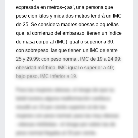
expresada en metros–; así, una persona que
pese cien kilos y mida dos metros tendrá un IMC
de 25. Se considera madres obesas a aquellas
que, al comienzo del embarazo, tienen un índice
de masa corporal (IMC) igual o superior a 30;
con sobrepeso, las que tienen un IMC de entre
25 y 29,99; con peso normal, IMC de 19 a 24,99;
obesidad mórbida, IMC igual o superior a 40;
bajo peso, IMC inferior a 19.
Para las mujeres obesas, el riesgo de que su
bebé tuviera alguna malformación cardíaca
resultó un 15 por ciento superior al de las
mujeres con peso normal; para las muy obesas
–obesas mórbidas– el riesgo por sobre las de
peso normal llegaba al 33 por ciento.