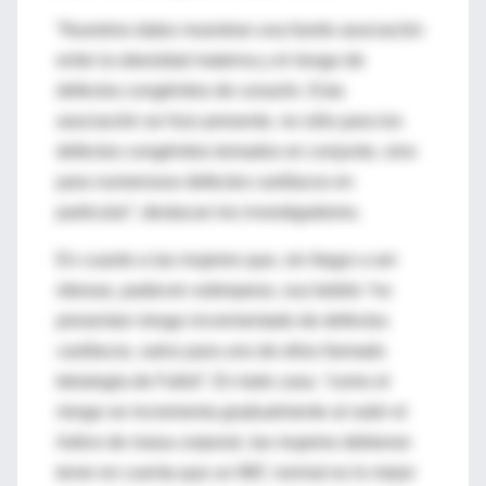
“Nuestros datos muestran una fuerte asociación
entre la obesidad materna y el riesgo de
defectos congénitos de corazón. Esta
asociación se hizo presente, no sólo para los
defectos congénitos tomados en conjunto, sino
para numerosos defectos cardíacos en
particular”, destacan los investigadores.
En cuanto a las mujeres que, sin llegar a ser
obesas, padecen sobrepeso, sus bebés “no
presentan riesgo incrementado de defectos
cardíacos, salvo para uno de ellos llamado
tetralogía de Fallot”. En todo caso, “como el
riesgo se incrementa gradualmente al subir el
índice de masa corporal, las mujeres debieran
tener en cuenta que un IMC normal es lo mejor