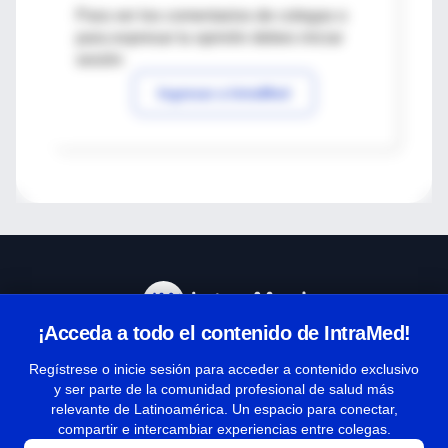
Para ver los comentarios de colegas o
para expresar tu opinión debes iniciar
sesión
Ingresar a IntraMed
¡Acceda a todo el contenido de IntraMed!
Centro de Ayuda
Regístrese o inicie sesión para acceder a contenido exclusivo
y ser parte de la comunidad profesional de salud más
relevante de Latinoamérica. Un espacio para conectar,
Términos y condiciones
compartir e intercambiar experiencias entre colegas.
| Políticas de privacidad