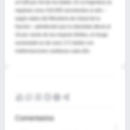
al 0,68 por mil de los bebés. En la Argentina se
registran unos 316.000 nacimientos al año –
según datos del Ministerio de Salud de la
Nación–: admitiendo que la obesidad afecta al
16 por ciento de las mujeres fértiles, el riesgo
aumentado es de unos 171 bebés con
malformaciones cardíacas cada año.
Comentarios