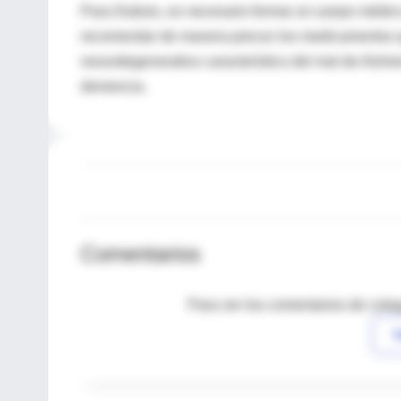
Para Dubois, es necesario formar al cuerpo médi
recomendar de manera precoz los medicamentos qu
neurodegenerativo característico del mal de Alzhei
demencia.
Comentarios
Para ver los comentarios de coleg
I