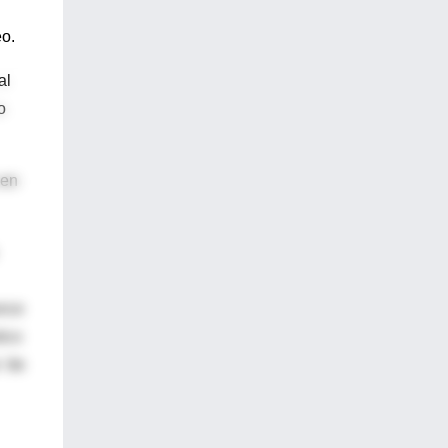
eo.
al
o
 en
ance
ico
 'de