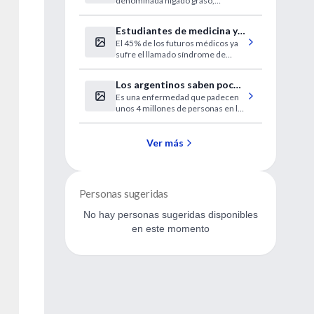
denominada hígado graso,
enfermedad hepática
vinculada con la obesidad.
Estudiantes de medicina y
El 45% de los futuros médicos ya
médicos 'quemados'
sufre el llamado síndrome de
desgaste profesional antes de
acabar los estudios.
Los argentinos saben poco
Es una enfermedad que padecen
sobre la diabetes, según
unos 4 millones de personas en la
una encuesta
Argentina.
Ver más
Personas sugeridas
No hay personas sugeridas disponibles
en este momento