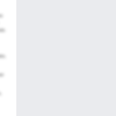
os
vés
les,
or
,