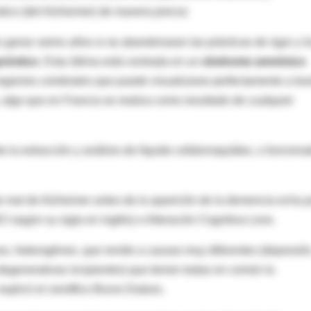
stico (del Alzheimer) de manera precoz
n ganar varios años si se abandonaran las prácticas de rigor y l
gnóstico
. Esta última está centrada en un
síndrome amnésico
 regiones cerebrales que puede visualizarse perfectamente a tra
 algo que en Francia se realiza como resultado de cualquier
e la extracción y análisis de líquido cefalorraquídeo, o funciona
de mal de Alzheimer antes de la aparición de la demencia echa p
CI según su sigla en inglés) o Alteración Cognitiva Leve.
so, heterogéneo, que remite a causas muy diferentes (depresión
degenerativas incipientes) que tienen todas en común la
explicó el científico Bruno Dubois.