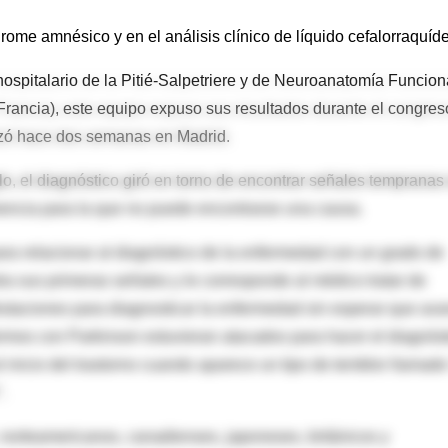
ome amnésico y en el análisis clínico de líquido cefalorraquíd
hospitalario de la Pitié-Salpetriere y de Neuroanatomía Funcion
Francia), este equipo expuso sus resultados durante el congres
izó hace dos semanas en Madrid.
glo, el diagnóstico giró en torno de encontrar señales tempranas
encia para la que no puede encontrarse una causa.
ra relacionar al diagnóstico de la enfermedad con un grado de
a sus primeras señales y le corresponde al médico tratar de
estaciones para diagnosticar la enfermedad sin esperar que av
rmos con Parkinson estuvieran atacados para hacer el diagnóst
 inicio del trastorno cuando aparece un tipo de temblor llamado
.
 norteamericanos, canadienses, japoneses, británicos y