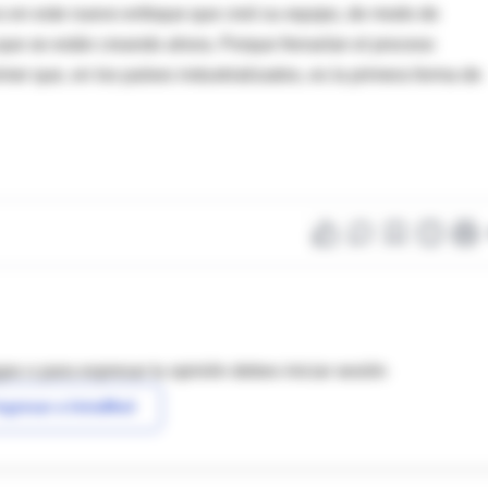
co en este nuevo enfoque que creó su equipo, de modo de
e se están creando ahora. Porque frenarían el proceso
mer que, en los países industrializados, es la primera forma de
as o para expresar tu opinión debes iniciar sesión
ngresar a IntraMed