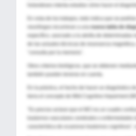
holandeses intenta estudiar cómo hacer el diagnó
En vista de los trabajos, todo indica que se podría
neurólogos recurrieran a una
nueva tabla de dia
específico, asociado a la atrofia de determinadas
de las actuales técnicas de resonancia magnética,
"consulta por la memoria".
Otros criterios biológicos, que se obtienen mediant
también pueden tenerse en cuenta.
En la práctica, el hecho de hacer un diagnóstico 
tierra el concepto de Mild Cognitive Impairment (M
"Es preciso aclarar que el MCI es un cuadro confu
trastornos vasculares cerebrales o enfermedades 
característica de ocasionar trastornos cognitivos", 