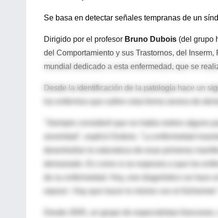
Se basa en detectar señales tempranas de un síndr
Dirigido por el profesor
Bruno Dubois
(del grupo 
del Comportamiento y sus Trastornos, del Inserm, 
mundial dedicado a esta enfermedad, que se real
Desde la identificación de la patología hace un si
los enfermos que sufren esta forma severa de dem
"Siempre consideré que no había motivo alguno pa
severidad", explicó Dubois. "La enfermedad muestr
desentrañar la naturaleza de esas primeras manif
demasiado. Es como si se esperara a que los enfe
de su enfermedad. Hoy, ese diagnóstico se hace al
reposo'. Hay que hacer lo mismo con el Alzheimer"
Desde 2005, un grupo de especialistas franceses,