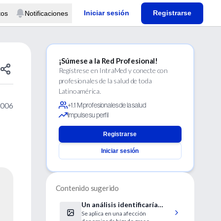
Iniciar sesión
Registrarse
tos
Notificaciones
¡Súmese a la Red Profesional!
Regístrese en IntraMed y conecte con
profesionales de la salud de toda
Latinoamérica.
2006
+1.1 M profesionales de la salud
Impulse su perfil
Registrarse
Iniciar sesión
Contenido sugerido
Un análisis identificaría
Se aplica en una afección
casos graves de