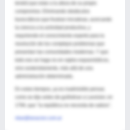
tendrá que estar a la altura de su propio
compromiso. Eliminando obstáculos
burocráticos que frustran iniciativas, acercando
la ciencia a la actividad productiva, y
requiriendo el conocimiento experto para la
resolución de los complejos problemas que
presentan las comunidades modernas. Y que
todo eso se haga no en raptos espasmódicos,
sino sostenidamente, más allá de una
administración determinada.
En estos tiempos, ya es inadmisible pensar,
como se dijo antes de guillotinar a Lavoisier, en
1794, que "la república no necesita de sabios".
nbar@lanacion.com.ar