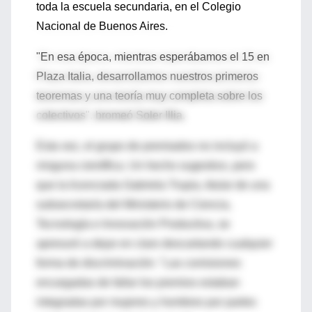
toda la escuela secundaria, en el Colegio
Nacional de Buenos Aires.
"En esa época, mientras esperábamos el 15 en
Plaza Italia, desarrollamos nuestros primeros
teoremas y una teoría muy completa sobre los
colectivos", bromeó Soler Illia.
Esta vez, el grupo de premiados no incluyó a
ninguna científica. Un hecho sugestivo, pero
que la licenciada Gabriela Trupia, titular de una
subsecretaría del Ministerio de Ciencia,
Tecnología e Innovación Productiva, se
apresuró a dejar en claro descartando cualquier
forma de discriminación: "Las comisiones
encargadas de fallar los premios estaban
integradas por mujeres y hombres por partes