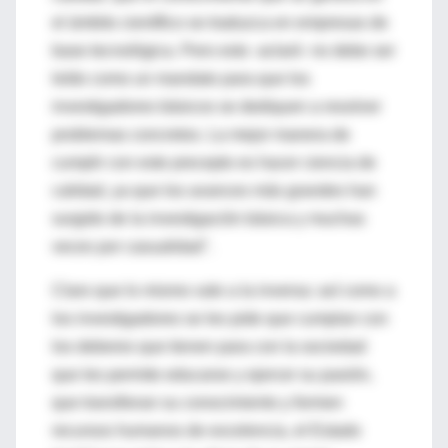
el ámbito científico se traduzca en empresas de
base tecnológica. Pero esto -aclaró- no debe ser
leído como un mandato para que los
investigadores básicos se dediquen a resolver
problemas concretos. La mejor manera de
cumplir con este precepto es hacer ciencia de
calidad, ya que los avances más grandes han
surgido de la investigación básica y muchas
veces por casualidad".
Claro que lo mismo vale a la inversa: así como a
los investigadores se les pide que cumplan con
los deberes que tienen para con la sociedad
que les permite educarse y ejercer su pasión,
que transfieran su conocimiento y formen
recursos humanos de excelencia, el Estado