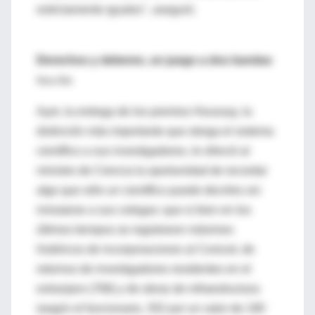
estrictamente iguales", aseguró.
Derechos y deberes, un juego a dos bandas
Nora Bär
Ayer, la entrega de los premios Houssay, la
distinción más importante que otorga el sistema
científico a sus investigadores, le ofreció al
ministro de Ciencia la oportunidad de recordar
algo que sólo un científico puede decirles sin
inmutarse a sus colegas: que si bien en los
últimos tiempos se registraron máximos
históricos de incorporaciones al Conicet, de
retornos de investigadores residentes en el
extranjero (768) y de obras de infraestructura
(según el funcionario, 352 por un valor de 190