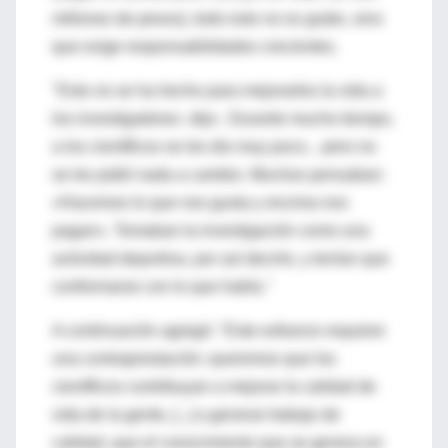
millones de pesos), todo esto no es gratis, sino
que exige responsabilidades crecientes.
"Esto no se ha hecho para mejorarles la vida a
los investigadores -dijo-. Durante mucho tiempo,
a los científicos se les dio muy poco... pero no
se les pidió nada a cambio. Muchos pensaban:
«Hacemos lo que nos gusta y encima nos
pagan». Tomaban la investigación como una
actividad deportiva, por así decirlo, y tenían que
conformarse con lo que había."
A continuación agregó: "Este esfuerzo requiere
una contraprestación: queremos que los
científicos contribuyan a mejorar la calidad de
vida de la gente, [...] a generar trabajo de
calidad, que el conocimiento que se genera en