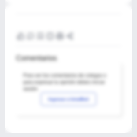
Comentarios
Para ver los comentarios de colegas o
para expresar tu opinión debes iniciar
sesión
Ingresar a IntraMed