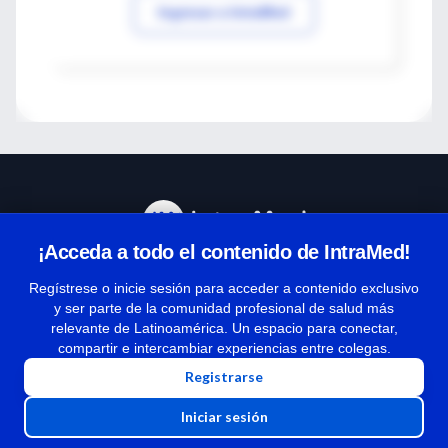
Ingresar a IntraMed
¡Acceda a todo el contenido de IntraMed!
Centro de Ayuda
Regístrese o inicie sesión para acceder a contenido exclusivo
y ser parte de la comunidad profesional de salud más
relevante de Latinoamérica. Un espacio para conectar,
Términos y condiciones
compartir e intercambiar experiencias entre colegas.
| Políticas de privacidad
Registrarse
| Todos los derechos reservados | Copyright 1997-2026
Iniciar sesión