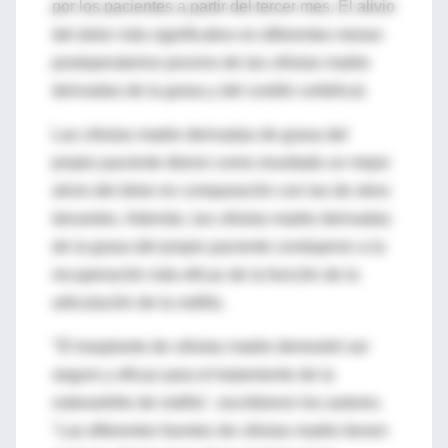
por los pacientes a partir del tercer mes. El alivio
del dolor más significativo en diferentes meses
postoperatorios provino de las células madre
derivadas de la grasa y del cordón umbilical.
Las células madre derivadas de grasa del
propio paciente dieron como resultado un mejor
alivio del dolor en comparación con las de otros
donantes. Además, las células madre derivadas
de la grasa del propio paciente condujeron a la
recuperación más eficaz de la función de la
articulación de la rodilla.
"El trasplante de células madre demostró ser
seguro y eficaz para el tratamiento de la
osteoartritis de rodilla", escribieron los autores.
"Las diferentes fuentes de células madre tienen