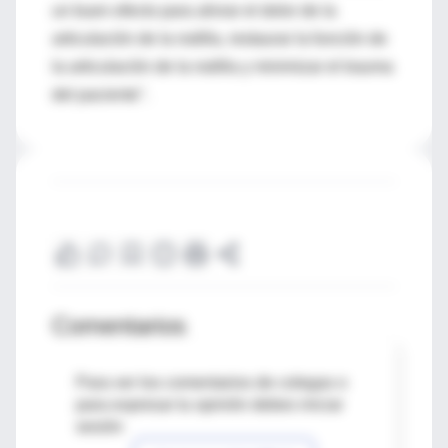
un buen efecto para aliviar el dolor de la
articulación de la rodilla, restaurar la función de
la articulación de la rodilla y minimizar el trauma
del paciente".
Comentarios
Para ver los comentarios de colegas o
para expresar tu opinión debes iniciar
sesión