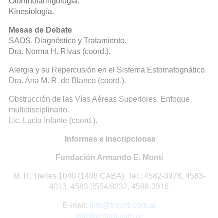
Otorrinolaringología.
Kinesiología.
Mesas de Debate
SAOS. Diagnóstico y Tratamiento.
Dra. Norma H. Rivas (coord.).
Alergia y su Repercusión en el Sistema Estomatognático.
Dra. Ana M. R. de Blanco (coord.).
Obstrucción de las Vías Aéreas Superiores. Enfoque
multidisciplinario.
Lic. Lucía Infante (coord.).
Informes e inscripciones
Fundación Armando E. Monti
M. R. Trelles 1040 (1406 CABA). Tel.: 4582-3978, 4583-
4013, 4583-3554/8232, 4586-3916
E-mail:
info@fmonti.com.ar
info@eloom.com.ar