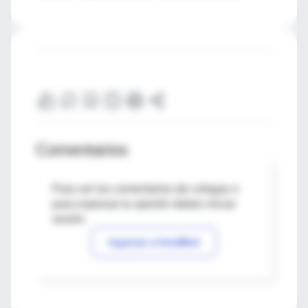
Comentarios
Para ver los comentarios de colegas o
para expresar tu opinión debes iniciar
sesión
Ingresar a IntraMed