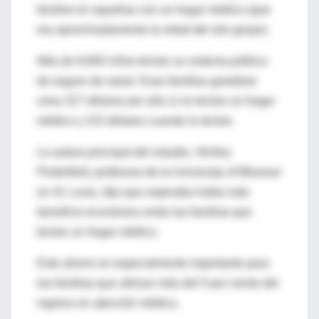
familiar en aquellas con un hogar médico (que
era aproximadamente la mitad del otro grupo).
Más de 8.600 niños tenían un sistema público
de seguro de salud. Esas familias gastaban
unos 317 dólares por año si no tenían un hogar
médico y 215 dólares cuando lo tenían.
La autora principal del estudio, Shirley
Porterfield, profesora de la University of Missouri
en St. Louis, dijo que esperaba hallar este
beneficio económico entre las familias que
tenían un hogar médico.
Este ahorro es especialmente importante para
las familias que utilizan más del 5 por ciento del
ingreso en atención médica.