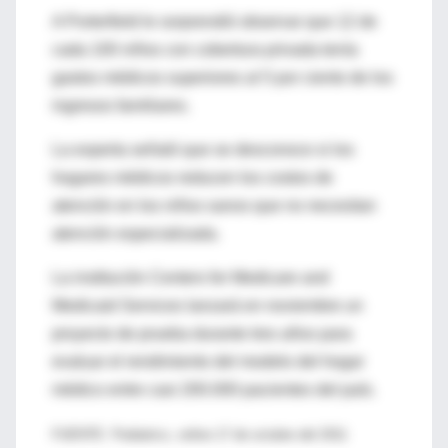
A Porterfield le sorprendió observar que 12 de
cada 100 niños con cobertura privada tenía
gastos médicos superiores al 5 por ciento de los
ingresos familiares.
La experta señaló que se desconoce si los
hogares médicos reducen los costos de
atención en los niños sanos que no necesitan
atención especializada.
La institución Centers for Medicare and
Medicaid Services lanzará en noviembre un
proyecto de prueba durante tres años para
evaluar el rendimiento del modelo del hogar
médico entre casi 200.000 pacientes del país.
FUENTE: Pediatrics, online 17 de octubre del 2011