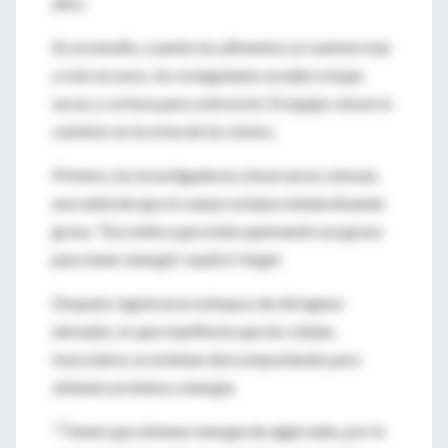
años.
En el estudio, cuando los alimentos se vuelven más
y más escasos, los orangutanes acuden a hojas
secas y corteza para sobrevivir. El equipo observó
cambios en la orina de los simios.
Primero, los investigadores observaron cetonas,
una señal de que el cuerpo estaba metabolizando
grasa. "Eso indica que están quemando esa grasa
para tener energía", explicó Vogel.
Después registraron isótopos de nitrógeno
elevados, lo que manifiesta que las células
musculares se estaban descomponiendo para
obtener proteína y energía.
"Tienen que obtener energía de algún lado, por lo