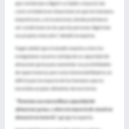
que comienzan a digerir su tejido corporal, tan
como se hallaría en situaciones en que los humanos
empobrecen, y en la anorexia, donde podríamos
ver condiciones en las que las personas digerirían
sus propios músculos", detalló la experta.
Vogel señaló que el estudio muestra cómo los
orangutanes sacaron ventaja de su capacidad de
almacenar grasa para aumentar sus posibilidades
de supervivencia, pero esta misma habilidad es un
déficit para la mayoría de los humanos que no
necesitan acopiar alimentos de esa forma.
"Tenemos esa maravillosa capacidad de
almacenar grasa, y ahora la mayoría de nosotros
desearía no tenerla"
, agregó la experta.