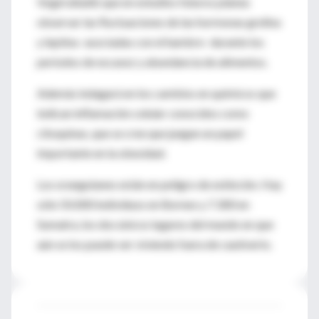
Vogel añadió que en estudios futuros planea
observar las fluctuaciones de las hormonas grelina
y leptina -asociadas con el hambre- durante los
períodos de escasez y abundancia de alimentos.
Además indagará en los cambios en químicos que
indican inflamación celular conocidos como
citoquinas, que se cree que juegan un papel
importante en la obesidad.
Los orangutanes están en peligro de extinción. Hay
sólo 50.000 individuos en Borneo y 7.300 en
Sumatra, los dos únicos lugares del mundo en que
aún se los puede ver viviendo fuera de cautiverio.