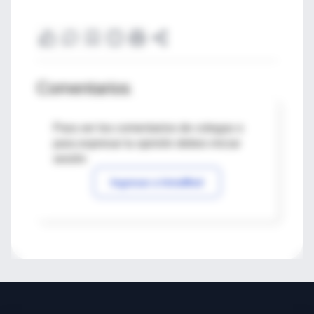
Comentarios
Para ver los comentarios de colegas o
para expresar tu opinión debes iniciar
sesión
Ingresar a IntraMed