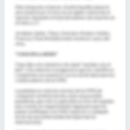
Más temprano el jueves, Arabia Saudita anunció
otra muerte por el virus en la región central de al-
Qassim, llevando el total del número de muertes en
el reino a 17.
Jordania, Qatar, Túnez, Emiratos Árabes Unidos,
Francia y Gran Bretaña todos tuvieron casos del
virus.
"CASA EN LLAMAS"
Chan dijo a los ministros de salud "ustedes son el
jefe" y les exhortó el asegurarse que los científicos
compartan sus muestras con la red de laboratorios
colaboradores de la OMS.
La patente no viola las normas de la OMS de
compartir tal información sobre una posible
pandemia, que sólo es aplicable al virus de la gripe,
pero existe un requerimiento legal para que los
países notifiquen a la OMS respecto a cualquier
brote de una enfermedad de importancia
internacional.