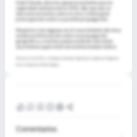
Keiji Fukuda, director general asistente para la
seguridad sanitaria de la OMS, dijo que aún se
desconocía mucho sobre el virus y había gran
preocupación sobre su posible propagación.
Respecto a las lagunas en el conocimiento del virus
estaba la información sobre su propagación
geográfica, y muchos países podrían sólo tener
una mínima supervisión de la enfermedad, indicó.
(Reporte de Tom Miles y Stephanie Nebehay. Traducido al español por Margarita
Seiler. Editado por Mónica Vargas).
Comentarios