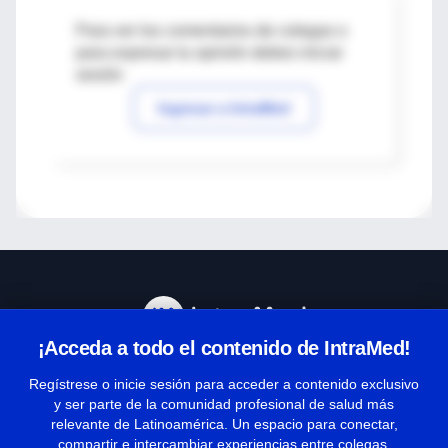
Para ver los comentarios de colegas o
para expresar tu opinión debes iniciar
sesión
Ingresar a IntraMed
¡Acceda a todo el contenido de IntraMed!
Centro de Ayuda
Regístrese o inicie sesión para acceder a contenido exclusivo
y ser parte de la comunidad profesional de salud más
relevante de Latinoamérica. Un espacio para conectar,
Términos y condiciones
compartir e intercambiar experiencias entre colegas.