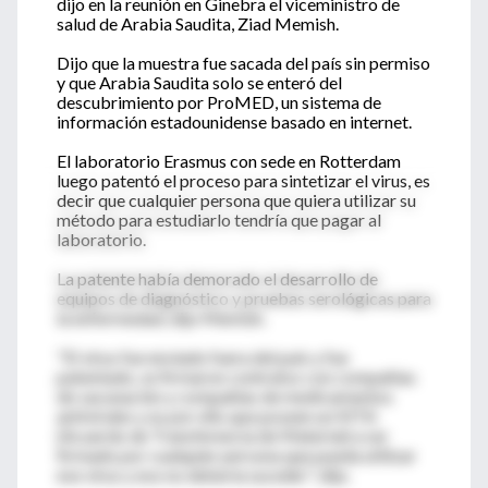
dijo en la reunión en Ginebra el viceministro de
salud de Arabia Saudita, Ziad Memish.
Dijo que la muestra fue sacada del país sin permiso
y que Arabia Saudita solo se enteró del
descubrimiento por ProMED, un sistema de
información estadounidense basado en internet.
El laboratorio Erasmus con sede en Rotterdam
luego patentó el proceso para sintetizar el virus, es
decir que cualquier persona que quiera utilizar su
método para estudiarlo tendría que pagar al
laboratorio.
La patente había demorado el desarrollo de
equipos de diagnóstico y pruebas serológicas para
la enfermedad, dijo Memish.
"El virus fue enviado fuera del país y fue
patentado, se firmaron contratos con compañías
de vacunación y compañías de medicamentos
antivirales y es por ello que poseen un MTA
(Acuerdo de Transferencia de Material) a ser
firmado por cualquier persona que pueda utilizar
ese virus y eso no debería suceder", dijo.