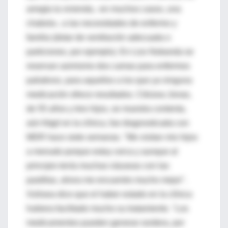
arregla la vivienda, -en muchos casos, una
chabola-, a las necesidades de enfermo y
familia (dotar de ventilación adecuada o
particiones, por ejemplo). En Lizo Nobanda se
reservan asimismo dos camas para enfermos
paliativos, para aquellos a los que ya ninguna
medicación ofrece resultados. Cikizwa Jonas,
de 55 años y tres hijos, se muestra contenta,
aún frágil en la clínica, fue diagnosticada con
MDR hace siete semanas. "Me visitan mis hijos
a menudo porque estoy cerca y aunque al
principio tenía muchas náuseas con las
pastillas, ahora me encuentro mucho mejor".
Xoliswa dice que el haber estado en la clínica
hubiera facilitado mucho su tratamiento. "Los
medicamentos pueden generar sordera, por