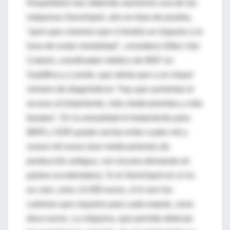
Khayelitsha han obtenido asimismo una de las
máquinas GeneXpert, aún en fase de prueba,
"pero que creemos que sí tendrá un impacto a la
hora de evitar mortalidad", considera Gilles Van
Cutsem, coordinador médico de MSF en
Sudáfrica y Lesoto, que alerta que a un mayor
número de diagnósticos "hay que aumentar el
acceso al tratamiento, más medicamentos y más
baratos". En la actualidad el tratamiento para
MDR y XDR puede oscilar entre cuatro mil y
nueve mil euros (son medicamentos de
producción antigua, con escasa demanda en
países occidentales). Si el GeneXpert en sí no
es caro, unos 14.000 euros, sí lo son los
cartones que requiere para cada esputo, unos
doce euros. La máquina, que permite detectar