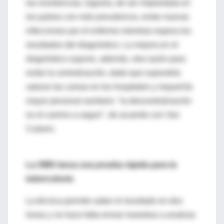
las resistencias, lograría, de ser implantada en
los países con más prevalencia, evitar nuevas
infecciones por el enfermo mientras espera los
resultados del diagnóstico. La mejora en el
diagnóstico supone, además, otra razón para
evitar la centralización, dado que supondría
saturar las camas en los hospitales y requeriría
mayor personal sanitario: "la descentralización
es el camino a seguir", de acuerdo con Van
Cutsem.
La OMS lanza una prueba rápida para la
tuberculosis
La técnica permite saber el resultado en dos
horas y no hace falta enviar muestras a analizar.