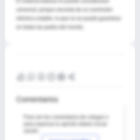
El sistema todavía no puede considerarse
universal, porque necesita de un suministro
eléctrico estable, lo que no se puede garantizar
en todas las partes del mundo.
Comentarios
Para ver los comentarios de colegas o
para expresar tu opinión debes iniciar
sesión