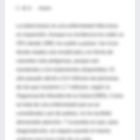
E. DE B. - Madrid
La tuberculosis es una enfermedad infecciosa
en expansión. Aunque su incidencia ha caído un
35% desde 1990, ha vuelto a países -los ricos-
donde estaba casi erradicada y en forma de
variantes más peligrosas, porque son
resistentes a los tratamientos disponibles. El
año pasado afectó a 9,4 millones de personas,
de las que murieron 1,7 millones, según la
Organización Mundial de la Salud (OMS). Como
se trata de una enfermedad que ya se
consideraba casi de pobres, no ha recibido
demasiada atención. Y la prueba es que, para
diagnosticarla, se seguía usando el mismo
sistema que hace más de un siglo.