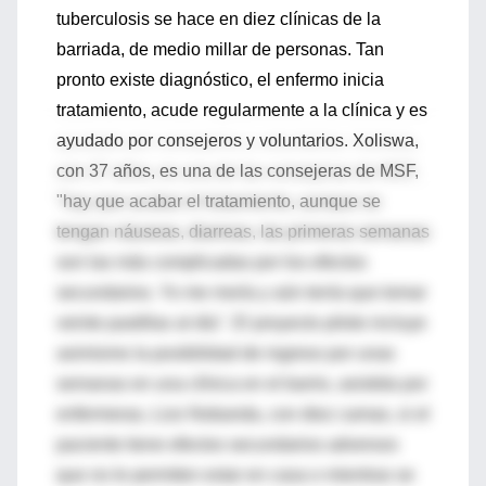
tuberculosis se hace en diez clínicas de la
barriada, de medio millar de personas. Tan
pronto existe diagnóstico, el enfermo inicia
tratamiento, acude regularmente a la clínica y es
ayudado por consejeros y voluntarios. Xoliswa,
con 37 años, es una de las consejeras de MSF,
"hay que acabar el tratamiento, aunque se
tengan náuseas, diarreas, las primeras semanas
son las más complicadas por los efectos
secundarios. Yo me moría y aún tenía que tomar
veinte pastillas al día". El proyecto piloto incluye
asimismo la posibilidad de ingreso por unas
semanas en una clínica en el barrio, asistida por
enfermeras, Lizo Nobanda, con diez camas, si el
paciente tiene efectos secundarios adversos
que no le permiten estar en casa o mientras se