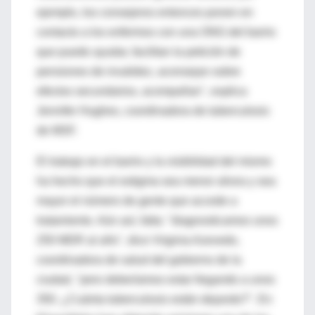
ejemplo, los consejeros entonces ponen en
contacto a los enfermos con una ONG del barrio
que puede ayudar, facilitan la petición de
pensiones de invalidez, aconsejan sobre
efectos secundarios, acompañan", explica
Jennifer Hughes, coordinadora de tuberculosis
de MSF.
El trabajo en el barrio y la visibilidad del mismo
ha hecho que el estigma sea menor ahora y sea
mayor el número de gente que accede a
tratamiento. Aún así, falta: "diagnosticamos unos
250 MDR al año", dice Virginia Azevedo,
coordinadora de salud del gobierno de la
ciudad, "pero deberíamos estar llegando a unos
350. ¿Cuánta tuberculosis están dejando?". En