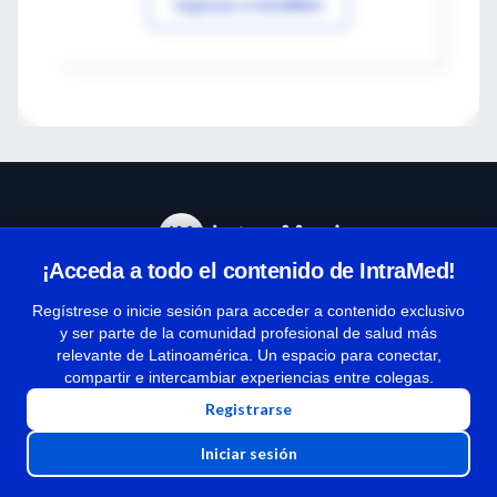
Ingresar a IntraMed
¡Acceda a todo el contenido de IntraMed!
Centro de Ayuda
Regístrese o inicie sesión para acceder a contenido exclusivo
y ser parte de la comunidad profesional de salud más
relevante de Latinoamérica. Un espacio para conectar,
Términos y condiciones
compartir e intercambiar experiencias entre colegas.
| Políticas de privacidad
Registrarse
| Todos los derechos reservados | Copyright 1997-2026
Iniciar sesión