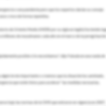
ergencia o una pandemia pero que los expertos darían su consejo
asos crece de forma repentina.
torio de Oriente Medio (MERS por su sigla en inglés) ha tenido lu
 a millones de musulmanes cada año en el marco de la peregrinació
damente posible si lo necesitamos", dijo Fukuda en una rueda de
hay algún brote importante o creemos que la situación ha cambiado,
gencia que estén listos para acelerar" las medidas necesarias,
arse bajo las normas de la OMS que entraron en vigencia en 2007,