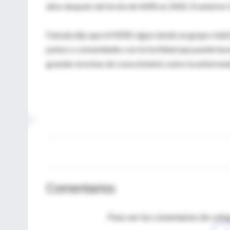
años después del brote de SARS en 2002. El anterior
Fukuda dijo que el MERS sigue siendo un grupo rela
países o comunidades con la facilidad que puede hacer
grandes brechas de conocimiento sobre la enfermed
Comentarios
Para ver los comentarios de coleg