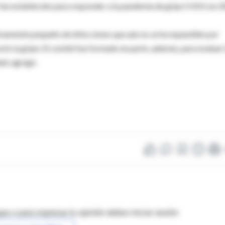
 fue establecido para responder a la pandemia de gripe H1N1 en 2
tivamente pequeño de infecciones que aún no se ha expandido por
lo la gripe. El comité fue formado en parte, además, para evaluar 
ad, agregó.
as o para expresar tu opinión debes iniciar sesión