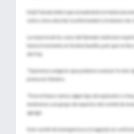
Keiji Fukuda indicó que actualmente no había una em
sobre cómo abordar la enfermedad si el número de c
La mayoría de los casos del llamado síndrome respira
hasta el momento en Arabia Saudita, país que recibe
del Haj.
"Queremos asegurar que podemos avanzar lo más rápi
prensa en Ginebra.
"Si en el futuro vemos algún tipo de explosión o si 
tendremos a un grupo de expertos del comité de emer
agregó.
Este comité de emergencia es el segundo en conform