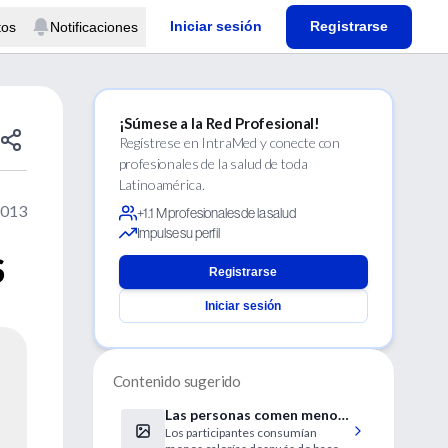
Iniciar sesión
Registrarse
tos
Notificaciones
¡Súmese a la Red Profesional!
Regístrese en IntraMed y conecte con
profesionales de la salud de toda
Latinoamérica.
2013
+1.1 M profesionales de la salud
Impulse su perfil
S
Registrarse
Iniciar sesión
Contenido sugerido
Las personas comen menos
Los participantes consumían
después del ejercicio