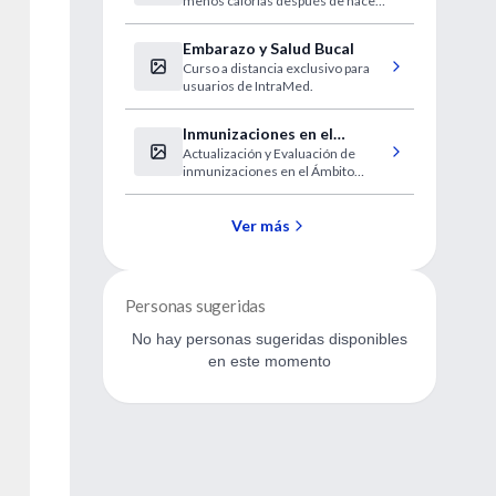
menos calorías después de hacer
intenso
ejercicio intenso y muy intenso.
Embarazo y Salud Bucal
Curso a distancia exclusivo para
usuarios de IntraMed.
Inmunizaciones en el
Actualización y Evaluación de
Ámbito Laboral
inmunizaciones en el Ámbito
Laboral
Ver más
Personas sugeridas
No hay personas sugeridas disponibles
en este momento