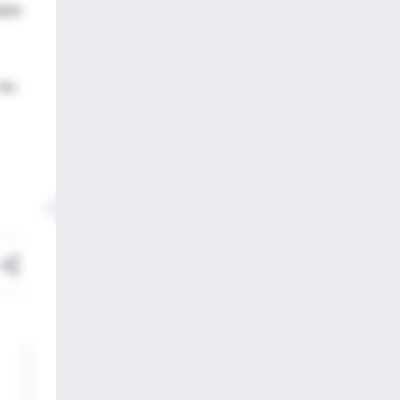
009.
las