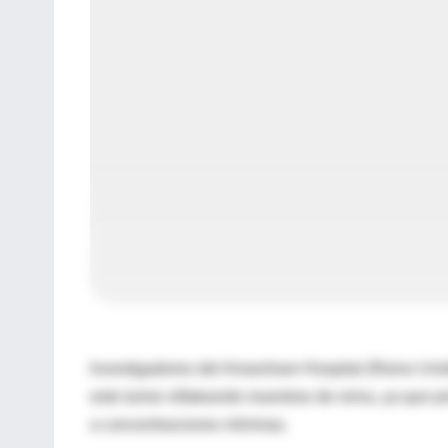
Investigadores del Amarsham Hospital (Reino Unid
este tumor olfateando muestras de orina, ya que pr
a concentraciones mínimas.