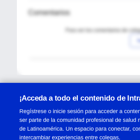
Comentarios
Para ver los comentarios de coleg
I
¡Acceda a todo el contenido de Int
Regístrese o inicie sesión para acceder a conten
ser parte de la comunidad profesional de salud 
Centro de Ayuda
de Latinoamérica. Un espacio para conectar, co
Términos y condiciones
| Políticas de privacidad
| Todos
intercambiar experiencias entre colegas.