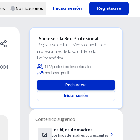
Iniciar sesión
Registrarse
tos
Notificaciones
¡Súmese a la Red Profesional!
Regístrese en IntraMed y conecte con
profesionales de la salud de toda
Latinoamérica.
2004
+1.1 M profesionales de la salud
Impulse su perfil
Registrarse
Iniciar sesión
Contenido sugerido
Los hijos de madres
Los hijos de madres adolescentes
adolescentes presentan un