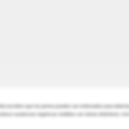
o) escriben que los perros pueden ser entrenados para detecta
oduce sustancias orgánicas volátiles con olores distintivos, inc