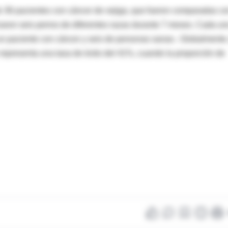
de 36 pacientes con cáncer de vejiga, que fueron comparadas c
naron seis perros de diferentes razas durante 7 meses. Cada un
n paciente con cáncer y seis de personas sanas-. Globalmente,
representa una tasa de éxito del 41%, cuando la proporción de