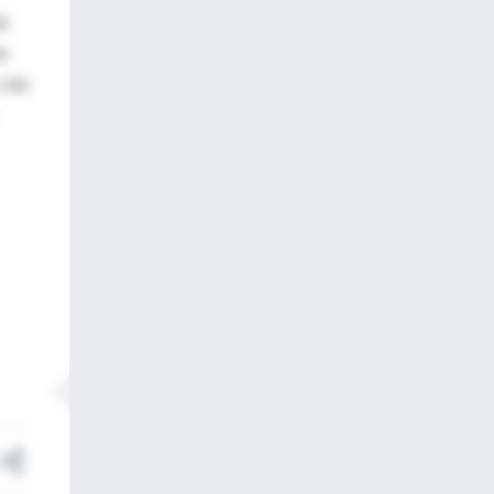
on
o
 los