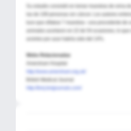
Su estudio consistió en tomar muestras de orina 
las de 108 personas sin cáncer. Los autores entre
tuvo que olfatear 7 muestras –una procedente de u
animales acertaron en 22 de 54 ocasiones, lo que 
aciertos por azar habría sido del 14%.
Webs Relacionadas
Amersham Hospital
http://www.amersham.org.uk/
British Medical Journal
http://bmj.bmjjournals.com/