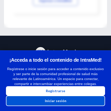
Ingresar a IntraMed
¡Acceda a todo el contenido de IntraMed!
Centro de Ayuda
Regístrese o inicie sesión para acceder a contenido exclusivo
y ser parte de la comunidad profesional de salud más
relevante de Latinoamérica. Un espacio para conectar,
Términos y condiciones
compartir e intercambiar experiencias entre colegas.
| Políticas de privacidad
Registrarse
| Todos los derechos reservados | Copyright 1997-2026
Iniciar sesión