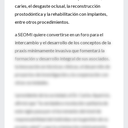
caries, el desgaste oclusal, la reconstrucción
prostodóntica y la rehabilitación con implantes,
entre otros procedimientos.
a SEOMI quiere convertirse en un foro para el
intercambio y el desarrollo de los conceptos de la
praxis mínimamente invasiva que fomentará la
formación y desarrollo integral de sus asociados,
la innovación en técnicas clínicas, el desarrollo de
proyectos de investigación y la cooperación con
otras sociedades.
l presidente de la sociedad, el Dr. Carlos Aparicio,
afirmó que "la verdadera revolución sanitaria de
este siglo pasa por el incremento del nivel de
responsabilidad del individuo en la gestión de su
propia salud" y que la orientación mínimamente