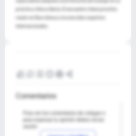
especialista adopten esta filosofía de trabajo en su
práctica clínica diaria. El encuentro tiene previsto
reunir en Barcelona a reconocidos expertos
internacionales.
Comentarios
Para ver los comentarios de colegas o
para expresar tu opinión debes iniciar
sesión