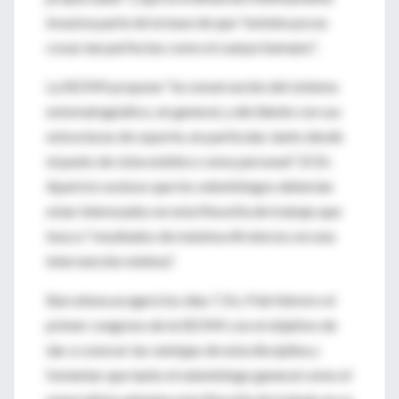
invasiva parte de la base de que "existen pocas
cosas tan perfectas como el cuerpo humano".
La SEOMI propone "la conservación del sistema
estomatognático, en general, y del diente con sus
estructuras de soporte, en particular, tanto desde
el punto de vista estético como personal". El Dr.
Aparicio sostuvo que los odontólogos deberían
estar interesados en esta filosofía de trabajo que
busca "resultados de máxima eficiencia con una
intervención mínima".
Barcelona acogerá los días 7, 8 y 9 de febrero el
primer congreso de la SEOMI con el objetivo de
dar a conocer las ventajas de esta disciplina y
fomentar que tanto el odontólogo general como el