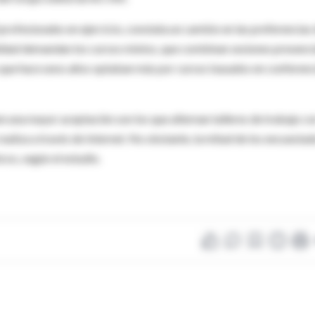
profesionales en ejercicio, constata un cambio en las preferencias
alidad demandan los cursos mixtos, que combinan sesiones presenci
s que hace unos años optaban más por cursos basados en conferenc
n una mayor aceptación son los que alternan talleres de trabajo c
realiza a través de Internet. No obstante, la mitad de los encuesta
icos, según el estudio.