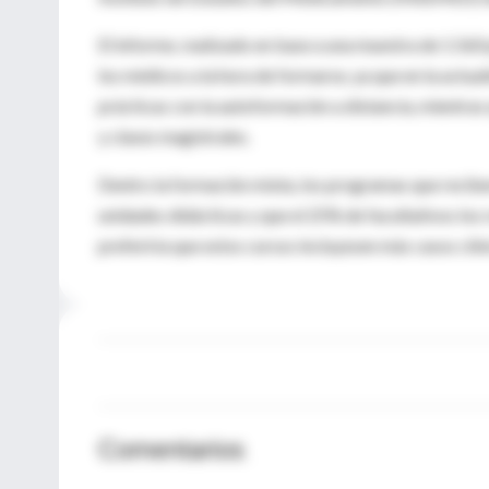
El informe, realizado en base a una muestra de 1.560 
los médicos a la hora de formarse, ya que en la actu
prácticas con la autoformación a distancia, mientra
y clases magistrales.
Dentro la formación mixta, los programas que recibe
unidades didácticas y que el 25% de facultativos los 
preferiría que estos cursos incluyesen más casos clín
Comentarios