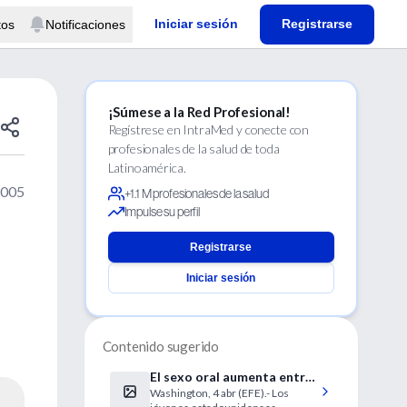
Iniciar sesión
Registrarse
tos
Notificaciones
¡Súmese a la Red Profesional!
Regístrese en IntraMed y conecte con
profesionales de la salud de toda
Latinoamérica.
2005
+1.1 M profesionales de la salud
Impulse su perfil
Registrarse
Iniciar sesión
Contenido sugerido
El sexo oral aumenta entre
Washington, 4 abr (EFE).- Los
jóvenes estadounidenses,