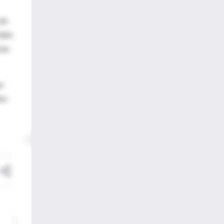
 de
ales
ias
on
dos