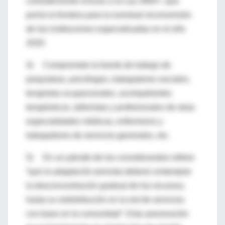
contradiciendo incluso a la Ley 26657, que
ponía la frontera para la eventual reconversión
de las instituciones especializadas en el año
2020.
4) Compromete la fuente de trabajo de
psiquiatras, psicólogos, trabajadores sociales,
terapistas ocupacionales, acompañantes
terapéuticos, talleristas y profesionales de otras
especialidades médicas, enfermeros y
trabajadores de servicios generales, etc.
5) En un párrafo de los considerandos refiere
“que la adaptación prevista deberá contemplar
la desconcentración gradual de los recursos,
hasta su redistribución en la red de servicios
con base en la comunidad”. Esta aseveración