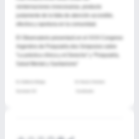
reinternaciones innecesarias, producto
justamente de la falta de atención accesible,
efectiva y oportuna en la comunidad.
El Observatorio presentará en el XXXI Congreso
Argentino de Psiquiatría dos Simposios sobre
“La práctica clínica y el Derecho” y “Psiquiatría,
Salud Mental y Sanitarismo”
Dr. Guillermo Belaga Dr. Horacio Vommaro
Secretario CD Coordinador