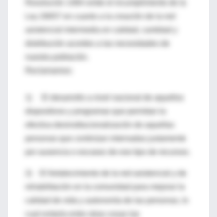
Resolución 1484 omite el incumplimiento de la
Ley 26657 en cuanto a la creación de la red
asistencial intermedia en calidad, cantidad y
distribución acordes a las necesidades de
nuestra población.
Reclamamos:
1) El desarrollo a nivel nacional de aquellos
dispositivos y programas que permitan la
efectiva desinstitucionalización de aquellas
personas que continúan internadas justamente
por ausencia o escasez de ese tipo de recursos.
2) El fortalecimiento de la red asistencial y de
rehabilitación en la comunidad para mejorar la
calidad de vida y autonomía de las personas, lo
cual evitaría entre otras cosas las