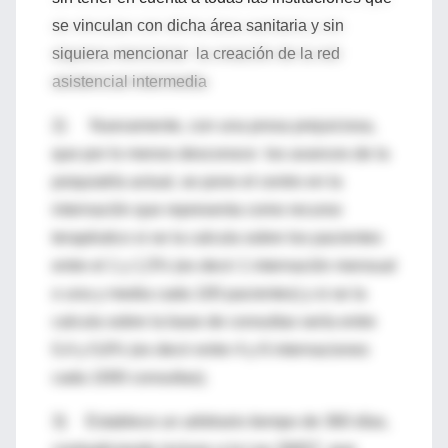
se vinculan con dicha área sanitaria y sin
siquiera mencionar la creación de la red
asistencial intermedia
2) Nuevamente, con una prosa prejuiciosa,
que por lo menos desconoce los avances de la
psiquiatría actual, se pone el centro en la
internación que representa como recurso
terapéutico si se la calcula sobre los pacientes
entre el 1 y 1,5% (es decir 1 internación mensual
o una y media cada 100 pacientes) y si se la
calcula sobre la base de consultas sería entre
0,4 y 0,6% (es decir entre 4 y 6 internaciones
cada 1000 consultas).
3) Establece un arbitrario tiempo de 360 días,