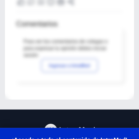
Comentarios
Para ver los comentarios de colegas o
para expresar tu opinión debes iniciar
sesión
Ingresar a IntraMed