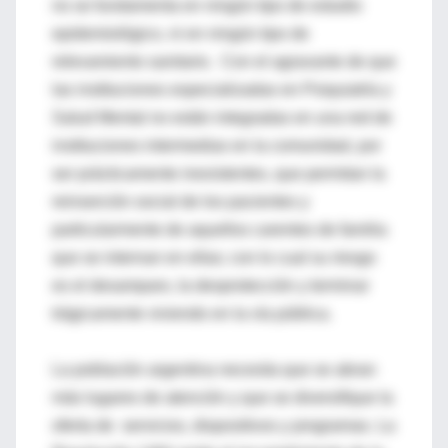
no se fundamenta en ningún tipo de estudio
epidemiológico, ni en ningún tipo de
relevamiento sanitario. Con el agravante de que
las instituciones especializadas en Psiquiatría y
Salud Mental no están integradas en una red de
instituciones intermedias en la comunidad, por
ser prácticamente inexistentes, que permitan la
reinserción social de los pacientes y
particularmente de aquellos carentes de familia
que se internan en ellas; con lo cual su riesgo
es el desamparo, la desprotección y terminar
trágicamente viviendo en la vía pública.
La población argentina necesita que se abran
más lugares de atención y que se diversifique la
oferta de servicios, dispositivos y programas. La