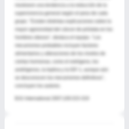
mostraron una tendencia a la reducción de la
supervivencia general según el peso de cada
grupo. "Existen distintas explicaciones sobre la
mayor agresividad del cáncer de próstata en los
hombres obesos", destaca el equipo. "Los
mecanismos probables incluyen factores
alimentarios y alteraciones de los niveles de
ciertas hormonas, como el estrógeno, los
andrógenos, la leptina y la IGF-1, aunque aún
se desconocen los mecanismos definitivos",
concluyen los autores.
BJU International 2007;100:315-319