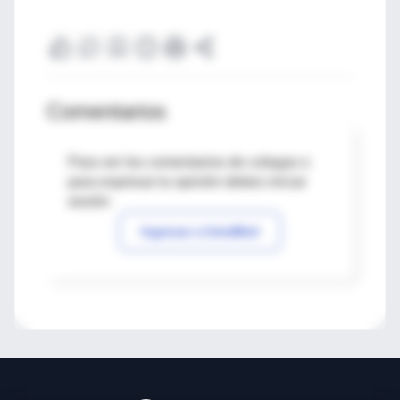
Comentarios
Para ver los comentarios de colegas o
para expresar tu opinión debes iniciar
sesión
Ingresar a IntraMed