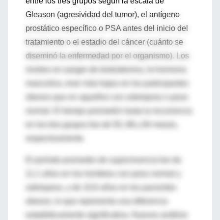
entre los tres grupos según la escala de
Gleason (agresividad del tumor), el antígeno
prostático específico o PSA antes del inicio del
tratamiento o el estadio del cáncer (cuánto se
diseminó la enfermedad por el organismo). Los
niveles en sangre de testosterona, la hormona
masculina, eran más bajos en los participantes
obesos que en aquellos con sobrepeso o peso
normal. El tiempo promedio hasta la recurrencia
en los tres grupos fue de 93, 88 y 84 meses,
respectivamente.
El período promedio de supervivencia fue de
11,1 años en los hombres con peso normal y
sobrepeso, y de 10,6 años en los pacientes
obesos, lo que representa una diferencia
estadísticamente significativa. Nuevos análisis