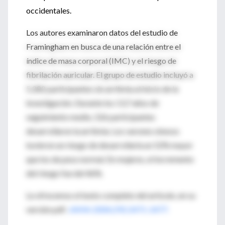
occidentales.
Los autores examinaron datos del estudio de
Framingham en busca de una relación entre el
índice de masa corporal (IMC) y el riesgo de
fibrilación auricular. El grupo de estudio incluyó a
5.282 participantes sin arritmia al inicio de la
investigación. Durante los 13,7 años de
seguimiento medio, 526 participantes
desarrollaron la arritmia. Los varones obesos
tuvieron un riesgo de desarrollarla un 52% mayor
que los de peso normal. En mujeres, el incremento
del riesgo fue del 46%.
Le ofrecemos el texto completo del artículo, en su
versión pdf:
JAMA 2004;292:2471-2477.