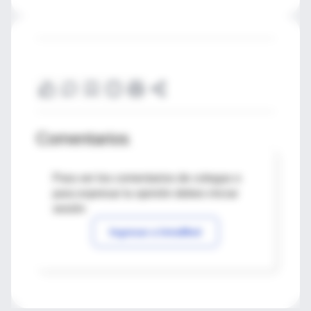
Comentarios
Para ver los comentarios de colegas o
para expresar tu opinión debes iniciar
sesión
Ingresar a IntraMed