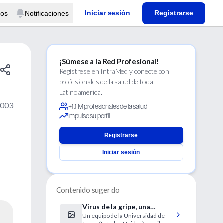
Iniciar sesión
Registrarse
tos
Notificaciones
¡Súmese a la Red Profesional!
Regístrese en IntraMed y conecte con
profesionales de la salud de toda
Latinoamérica.
2003
+1.1 M profesionales de la salud
Impulse su perfil
Registrarse
Iniciar sesión
Contenido sugerido
Virus de la gripe, una
Un equipo de la Universidad de
potencial arma biológica