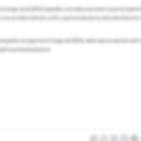
l riesgo de la ERGE (aquellos con índice de masa corporal superio
on un índice inferior a 25), y que la relación es más estrecha en el
mpeñar un papel en el riesgo de ERGE, dado que la relación entre
ujeres premenopáusicas.