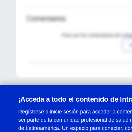
Comentarios
Para ver los comentarios de coleg
I
¡Acceda a todo el contenido de Int
Regístrese o inicie sesión para acceder a conten
ser parte de la comunidad profesional de salud 
Centro de Ayuda
de Latinoamérica. Un espacio para conectar, co