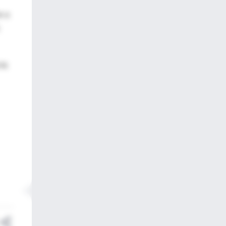
r a
 la