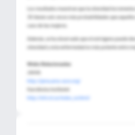
Los resultados muestran que la obesidad incrementa e
35 tienen seis veces más probabilidades que aquellos c
caso de las mujeres.
Además, se ha observado que el estrógeno puede dese
obesidad y esta enfermedad es más potente entre m
Webs Relacionadas
JAMA
http://jama.ama-assn.org/
Karolinska Institutet
http://info.ki.se/index_se.html/