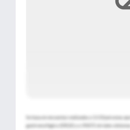
Se basa en encuestas realizadas a 3.133 personas q
gastroesofágico (ERGE) y a 39.872 sin tales síntoma