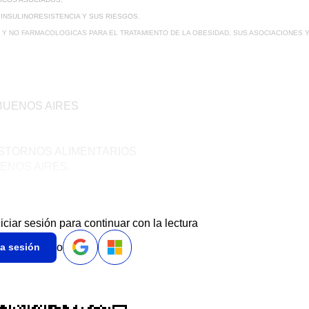
INSULINORESISTENCIA Y SUS RIESGOS.
Y NO FARMACOLOGICAS PARA EL TRATAMIENTO DE LA OBESIDAD, SUS ASOCIACIONES Y
 BUENOS AIRES
ASTORNOS ALIMENTARIOS
ENOS AIRES.
niciar sesión para continuar con la lectura
o
ia sesión