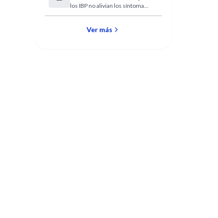
los IBP no alivian los síntomas
de asma si la persona no tiene
también síntomas de acidez
gástrica.
Ver más