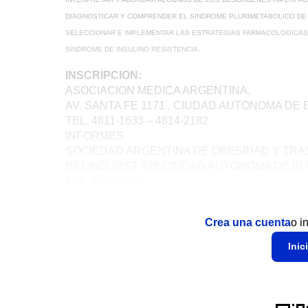
DIAGNOSTICAR Y COMPRENDER EL SINDROME PLURIMETABOLICO DE 
SELECCIONAR E IMPLEMENTAR LAS ESTRATEGIAS FARMACOLOGICAS 
SINDROME DE INSULINO RESISTENCIA.
INSCRIPCION:
ASOCIACION MEDICA ARGENTINA.
AV. SANTA FE 1171 . CIUDAD AUTONOMA DE
TEL. 4811-1633 – 4814-2182
INFORMES
SOCIEDAD ARGENTINA DE OBESIDAD Y TR
BILLINGURST 979 CIUDAD AUTONOMA DE BU
TEL. 4867-4598
Crea una cuenta
o i
Inic