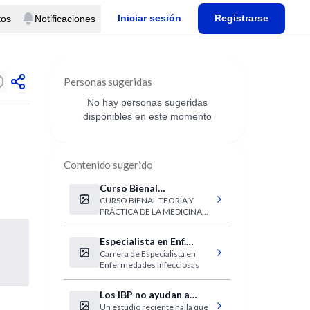
Iniciar sesión
Registrarse
tos
Notificaciones
Personas sugeridas
No hay personas sugeridas
disponibles en este momento
Contenido sugerido
Curso Bienal
CURSO BIENAL TEORÍA Y
Homeopatía
PRÁCTICA DE LA MEDICINA
HOMEOPÁTICA
Especialista en Enf.
Carrera de Especialista en
Infecciosas (Muñiz)
Enfermedades Infecciosas
Los IBP no ayudan a
Un estudio reciente halla que
todos los asmáticos