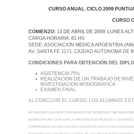
CURSO ANUAL. CICLO 2009 PUNTU
CURSO O
COMIENZO:
13 DE ABRIL DE 2009. LUNES ALT
CARGA HORARIA: 81 HS
SEDE: ASOCIACION MEDICA ARGENTINA (AM
AV. SANTA FE 1171. CIUDAD AUTONOMA DE 
CONDICIONES PARA OBTENCIÓN DEL DIPL
ASISTENCIA 75%
REALIZACION DE UN TRABAJO DE INVE
INVESTIGACION MONOGRAFICA
EXAMEN FINAL
AL CONCLUIR EL CURSO, LOS ALUMNOS ES
ACTUALIZAR LOS ASPECTOS BASICOS DE NUTRICION Y METABOLISMO
DIAGNOSTICAR Y EVALUAR LA OBESIDAD SUS RIESGOS Y SUS ASOCI
COMPRENDER LOS MECANISMOS FISIOPATOLOGICOS RELACIONADOS 
INTERPRETAR Y ABORDAR ALGUNOS DE LOS DESORDENES HIPERFAG