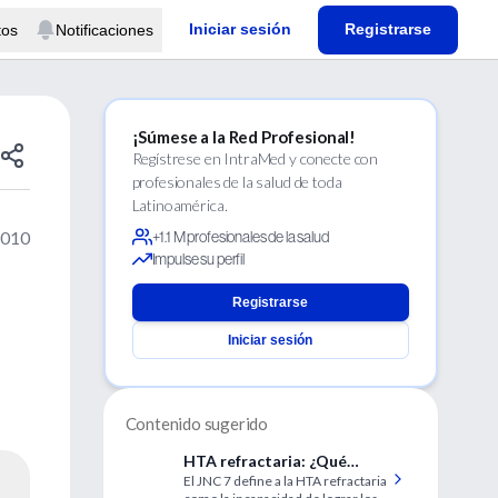
Iniciar sesión
Registrarse
tos
Notificaciones
¡Súmese a la Red Profesional!
Regístrese en IntraMed y conecte con
profesionales de la salud de toda
Latinoamérica.
2010
+1.1 M profesionales de la salud
Impulse su perfil
Registrarse
Iniciar sesión
Contenido sugerido
HTA refractaria: ¿Qué
El JNC 7 define a la HTA refractaria
debemos hacer?