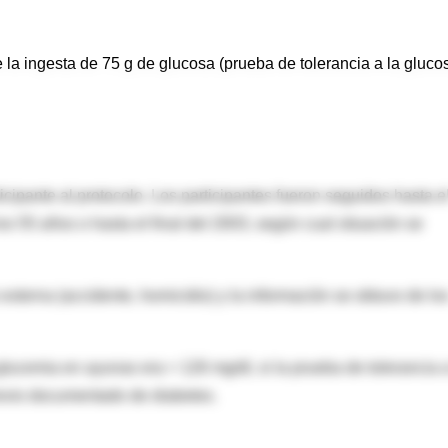
la ingesta de 75 g de glucosa (prueba de tolerancia a la gluco
ticipante al protocolo. Los participantes fueron seguidos hasta e
s 55 años o hasta el final del 2003, según cual situación se
xterna (accidente, homicidio) y la información se obtuvo de lo
lucemia en ayunas era > 126 mg/dl, si la prueba de tolerancia a
previo documentado de diabetes.