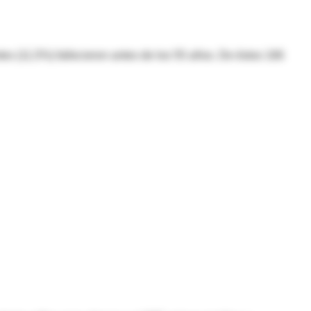
tes (11,5%) fallecieron antes de los 55 años. De éstos 166