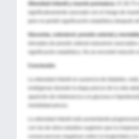
Obesidad infantil y muerte prematura
. El 28,7% 
significativamente asociado con el riesgo de mue
pero no perdió significación estadística después de
Glucemia, colesterol, presión arterial y mortali
elevados de presión arterial estuvieron asociados
significación estadística. No se encontró relación
Conclusión
La obesidad infantil en ausencia de diabetes, est
endógenas durante la etapa precoz de la vida adul
aparición de intolerancia a la glucosa e hipertensi
mortalidad precoz.
La obesidad infantil está aumentando progresivamen
con las de otros estudios sugieren que la inoperan
consecuencias negativas sobre la longevidad y la 