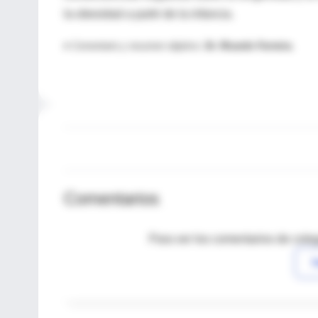
la obesidad a partir de la infancia.
♦ Comentario y resumen objetivo:
Dr. Ricardo Ferreira.
Comentarios
Para ver los comentarios de coleg
I