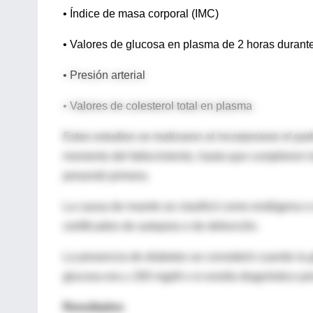
• Índice de masa corporal (IMC)
• Valores de glucosa en plasma de 2 horas durante 
• Presión arterial
• Valores de colesterol total en plasma
Estos estudios se realizaron al incorporarse el par
momento del fallecimiento, hasta que cumplieron lo
presentó primera.
La causa de muerte se clasificó como endógena o e
certificados de autopsia o de defunción.
La presencia de diabetes se consideró cuando la g
glucosa era ≥ 200 mg/dl o si existía diagnóstico 
Resultados