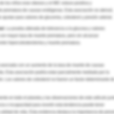
de los niños eran obesos y el IMC estuvo positiva y
rte prematura de causas endógenas. Esta asociación se atenuó,
 ajustar para valores de glucemia, colesterol y presión arterial.
dad
. La prueba alterada de tolerancia a la glucosa y valores
 con mayor tasa de muerte prematura, pero sin alcanzar
 entre hipercolesterolemia y muerte prematura.
á asociada con un aumento de la tasa de muerte de causas
ta. Esta asociación podría estar parcialmente mediada por la
ón. Los valores de colesterol no fueron un factor determinante d
te en todo el planeta y las observaciones de este artículo jun
cia o incapacidad para revertir esta tendencia puede tener
calidad de vida. Esta evidencia destaca la importancia de preve