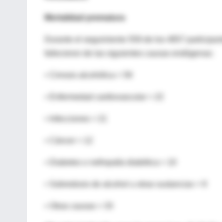
Mortalidad prematura
Durante el seguimiento 559 de los 4857 participan
fallecieron de las siguientes causas endógenas:
• Cirrosis alcohólica = 59
• Enfermedad cardiovascular = 22
• Infecciones = 21
• Cáncer = 12
• Diabetes o nefropatía diabética = 10
• Sobredosis de alcohol u otras sustancias = 9
• Otras causas = 33