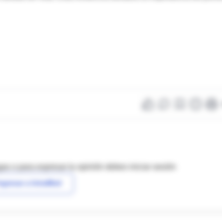
as o para expresar tu opinión debes iniciar sesión
ngresar a IntraMed