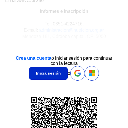
En la SANC: $ 280
Informes e Inscripción
Tel: 0351-4224716.
E-mail:
administracion@nutricion.org.ar
.
Mendoza 181, Córdoba capital. CP: 5000
Crea una cuenta
o iniciar sesión para continuar
con la lectura
o
Inicia sesión