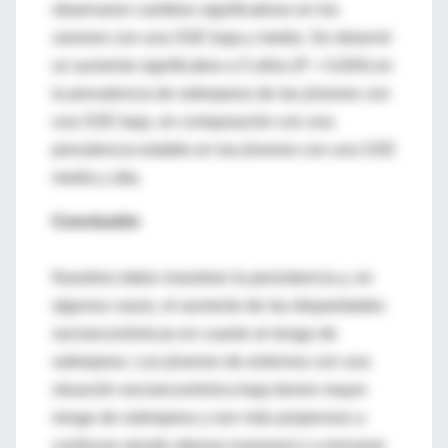
observaron cambios significativos en los
varones con una SSE baja y media. Se observó
un aumento significativo a 5 años (P = 0,004) en
la prevalencia de sobrepeso de las jóvenes con
una SSE baja, en comparación con una
prevalencia estable en las jóvenes con una SSE
media y alta.
Conclusión
Nuestros datos muestran la persistencia y, en
algunos casos, el aumento de las disparidades
socioeconómicas en cuanto al riesgo de
sobrepeso. Los jóvenes de entornos con una
situación socioeconómica baja tienen mayor
riesgo de sobrepeso y son más propensos a
continuar siendo obesos (varones) o a tornarse