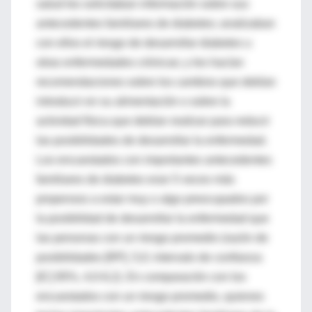
salud les solicitaban información sobre sus
antecedentes familiares de diabetes; analizaban
con ellos el riesgo de desarrollar diabetes u
otras enfermedades crónicas; y les hacían
recomendaciones sobre los cambios que debían
introducir en su alimentación o sobre la
actividad física que debían realizar para reducir
las posibilidades de desarrollar la enfermedad.
Los encuestados con importantes antecedentes
familiares de diabetes eran 5 veces más
propensos a estar muy o algo preocupados por
la posibilidad de desarrollar la enfermedad que
las personas con un riesgo promedio (razón de
posibilidades [RP], 5,0; intervalo de confianza
[IC] 95%, 4,0-6,2). En comparación con los
encuestados con un riesgo promedio, quienes