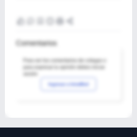
Comentarios
Para ver los comentarios de colegas o
para expresar tu opinión debes iniciar
sesión
Ingresar a IntraMed