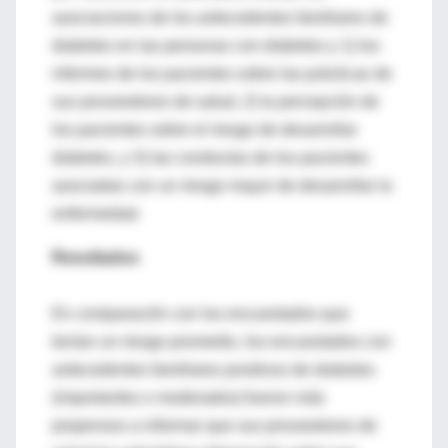
asociaciones de los antecedentes familiares de
diabetes en las personas con diabetes y 1) los
informes de los pacientes sobre las prácticas de
sus proveedores de salud, 2) la percepción de
los pacientes sobre el riesgo de desarrollar
diabetes, y 3) las conductas de los pacientes
asociadas con un riesgo mayor de desarrollar la
enfermedad.
Resultados
En comparación con los encuestados que
tenían un riesgo promedio, los encuestados con
antecedentes familiares positivos de diabetes
(importantes o moderados) fueron más
propensos a informar que sus proveedores de