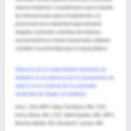
obesos (mujeres). Consideramos que el diseño
de intervenciones para el tratamiento y la
prevención de la obesidad especialmente
dirigidas a jóvenes y familias de entornos
socioeconómicos menos favorecidos, debería
constituir una prioridad para la salud pública
Influencia de los antecedentes familiares de
diabetes en las prácticas de los proveedores de
salud y en la conducta de los pacientes
residentes de Oregon sin diabetes
Amy I. Zlot, MPH, Mary Pat Bland, MS, CGC,
Kerry Silvey, MA, CGC, Beth Epstein, MD, MPH,
Beverly Mielke, BA, Richard F. Leman, MD