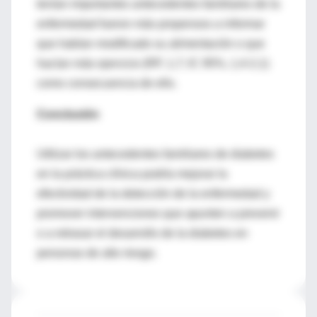
tenían importantes antecedentes familiares de la
enfermedad fueron más propensos a informar
que habían modificado su alimentación o que
hacían más ejercicio (RP, 1,7; IC 95%, 1,4-2,1)
como consecuencia de ello.
Conclusión
Utilizar los antecedentes familiares de diabetes
en la práctica clínica podría mejorar la
efectividad de la detección de la enfermedad y
promover intervenciones que apunten a prevenir
o a retrasar el desarrollo de la diabetes en
personas de alto riesgo.