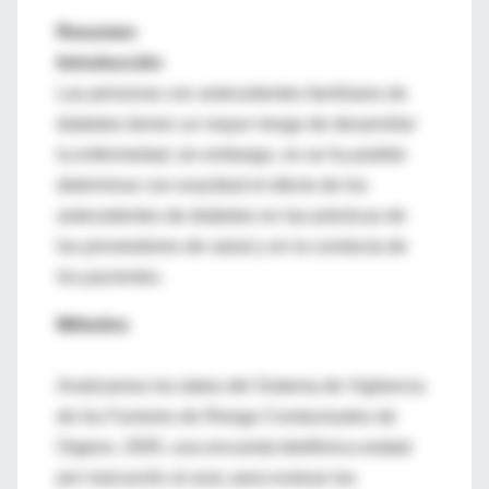
Resumen
Introducción
Las personas con antecedentes familiares de
diabetes tienen un mayor riesgo de desarrollar
la enfermedad; sin embargo, no se ha podido
determinar con exactitud el efecto de los
antecedentes de diabetes en las prácticas de
los proveedores de salud y en la conducta de
los pacientes.
Métodos
Analizamos los datos del Sistema de Vigilancia
de los Factores de Riesgo Conductuales de
Orgeon, 2005, una encuesta telefónica estatal
por marcación al azar, para evaluar las