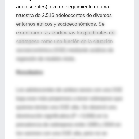
adolescentes) hizo un seguimiento de una
muestra de 2.516 adolescentes de diversos
entornos étnicos y socioeconómicos. Se
examinaron las tendencias longitudinales del
sobrepeso como una función de la situación
socioeconómica (SSE) mediante análisis de
regresión de modelo mixto.
Resultados
Los adolescentes de ambos sexos con una SSE
baja eran más propensos a tener sobrepeso que
quienes tenían una SSE alta. Se observó una
disminución significativa (P = 0,006) en la
prevalencia de sobrepeso entre 1999 y 2004 en
los varones con una SSE alta, pero no se