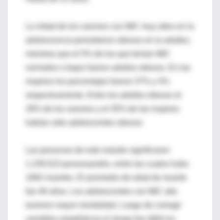
La mitad de los varones con IMC muy altos en la
adolescencia persistieron obesos en la adultez,
mientras que el 5% de los que tenían IMC
normales o bajos fueron adultos obesos. En las
mujeres los porcentajes fueron 37% y 4%
respectivamente. Entre los adultos obesos el
28% de los varones y el 35% de las mujeres
habían sido adolescentes obesos
Las personas de este estudio significaron
1.239.523 personas/año, entre las cuales hubo
1682 muertes. El promedio de edad de muerte
fue 46 años. Los adolescentes con IMC alto
tuvieron mayor mortalidad. Luego de corregir
variables estadísticas el riesgo fue débil en