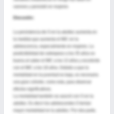
varones y persistió en mujeres
Discusión:
La persistencia de O en la adultez aumenta en
la medida que aumenta el IMC en la
adolescencia, especialmente en mujeres. La
predictibilidad de sobrepeso a los 35 años es
buena al saber el IMC a los 13 años y excelente
con el IMC a los 18 años. Debido a que la
mortalidad en la juventud es baja, es necesaria
una gran cohorte, como esta, para observar
efectos significativos.
La mortalidad también se asoció con O en la
adultez. Es decir los adolescentes O tenían
mayor mortalidad en la adultez. Por otra parte,