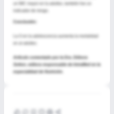
un IMC mayor en la adultez, también fue un
indicador de riesgo.
Conclusión:
La O en la adolescencia aumenta la mortalidad
en al adultez.
Artículo comentado por la Dra. Débora
Setton, editora responsable de IntraMed en la
especialidad de Nutrición.