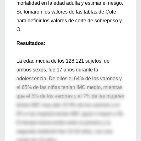
mortalidad en la edad adulta y estimar el riesgo.
Se tomaron los valores de las tablas de Cole
para definir los valores de corte de sobrepeso y
O.
Resultados:
La edad media de los 128.121 sujetos, de
ambos sexos, fue 17 años durante la
adolescencia. De ellos el 64% de los varones y
el 65% de las niñas tenían IMC medio, mientras
que el 5% de los varones y el 7% de las mujeres
tenían IMC muy alto. El 9% de los varones y el
8% e las mujeres tenían IMC igual o mayor a 30.
El tiempo transcurrido entre la primera y la
segunda medición fue 10-34 años, con una
media de 23 años.