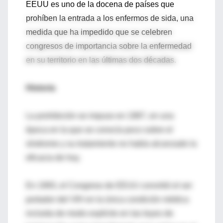
EEUU es uno de la docena de países que
prohíben la entrada a los enfermos de sida, una
medida que ha impedido que se celebren
congresos de importancia sobre la enfermedad
en su territorio en las últimas dos décadas.
Historia
La prohibición se impuso en 1987, en una
época en la que se conocía poco sobre el
síndrome y su tratamiento no había alcanzado la
eficacia de hoy.
En 1993, el Congreso de EEUU convirtió el ser
portador del VIH en la única condición médica
incluida de modo explícito en las leyes de