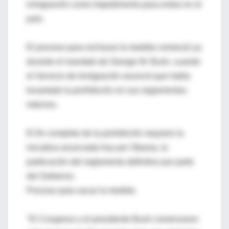
inmigración como impedimento para entrar en el
país.
El proceso para rechazar la medida comenzó ya
durante el mandato de George W. Bush, cuando
el Servicio de Inmigración anunció que había
levantado la prohibición en sus reglamentos
internos.
El fin completo de la prohibición requiere la
iniciativa anunciada hoy por Obama, la
publicación del reglamento definitivo por parte
del Gobierno.
Proceso para sacar la medida
"El Congreso y el presidente Bush comenzaron