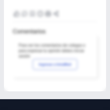
Comentarios
Para ver los comentarios de colegas o
para expresar tu opinión debes iniciar
sesión
Ingresar a IntraMed