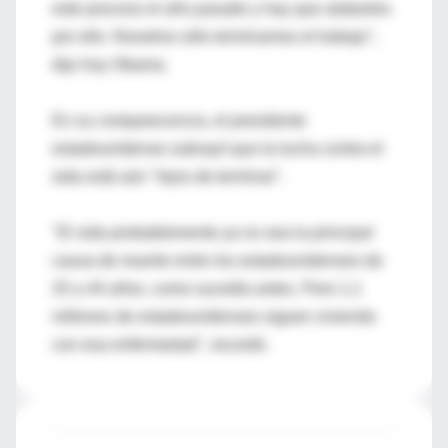
este proceso el año pasado y hay que alabarles
por ello. Nosotros sólo terminamos el trabajo",
dijo hoy Obama.
En su comparecencia, el presidente
estadounidense subrayó que la lucha contra el
sida está aún "lejos de terminar".
"El sida probablemente ya no sea la principal
causa de muerte entre los estadounidenses de
25 a 44 años, como sucedía antes. Pero 1,1
millones de estadounidenses siguen viviendo
con esa enfermedad", recordó.