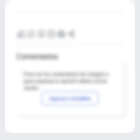
Comentarios
Para ver los comentarios de colegas o
para expresar tu opinión debes iniciar
sesión
Ingresar a IntraMed