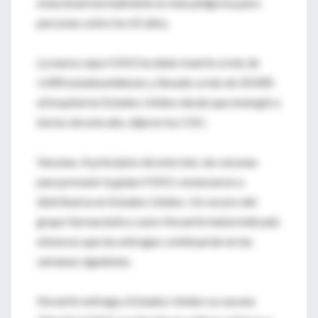
estacional normalmente es más peligrosa para
personas sobre los 65 años.
La nueva cepa H1N1 ha dado muerte a más de
1.000 estadounidenses y llevado a más de 20.000
al hospital en Estados Unidos desde que emergió a
inicios de este año, dijeron los CDC.
Vacunas. A principios de este mes, las vacunas
para prevenir la gripe H1N1 comenzaron a
distribuirse en Estados Unidos. Un vocero del
grupo farmacéutico suizo Novartis había indicado
entonces que las entregas continuarían en las
semanas siguientes.
Novartis entrega a Estados Unidos su vacuna