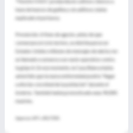
"Fluvirin H1N1", producida en cultivos clásicos a
base de huevos de gallina y sin aditivos, había
explicado el portavoz.
Prevención. A fines de agosto, antes de que
comenzara el ciclo lectivo, se distribuyeron en
Estados Unidos millones de mensajes de alerta con
un llamado a sumarse a un vasto operativo contra
la gripe A. En ese momento, la Casa Blanca había
advertido que la nueva enfermedad podría "llegar
a afectar a la mitad de la población" durante el
invierno. También había pronosticado unas 90.000
muertes.
Agencias AFP y REUTERS