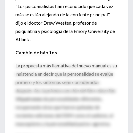
"Los psicoanalistas han reconocido que cada vez
más se están alejando de la corriente principal",
dijo el doctor Drew Westen, profesor de
psiquiatría y psicología de la Emory University de
Atlanta.
Cambio de hábitos
La propuesta más llamativa del nuevo manual es su
insistencia en decir que la personalidad se evalúe
primero y los síntomas sean considerados
después. Así, la primera sección del libro describe
14 patrones
de personalidades diferentes,
recuperando otras que fueron quitadas de
recientes ediciones del DSM como el sadismo, el
masoquismo y la personalidad pasivo-agresiva.