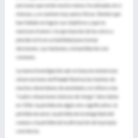
personas que están mucho menos focalizadas en sí
mismas, y se vuelven muy autocríticas. Sienten que
han fallado en lograr sus objetivos y que no
merecen el amor o la aprobación de los otros y
pierden la fe en su habilidad para tomar
decisiones. Las fantasías y la humillación son
comunes.
La nueva investigación aún se basa en numerosas
observaciones de
Freud
. Rastrea las fuentes de
muchos desórdenes de ansiedad y se refiere a las
"cuatro situaciones básicas de riesgo" descriptas
en 1926: la pérdida de algún otro significativo, la
pérdida de amor, la pérdida de la integridad del
cuerpo y la pérdida de la afirmación de la propia
conciencia.