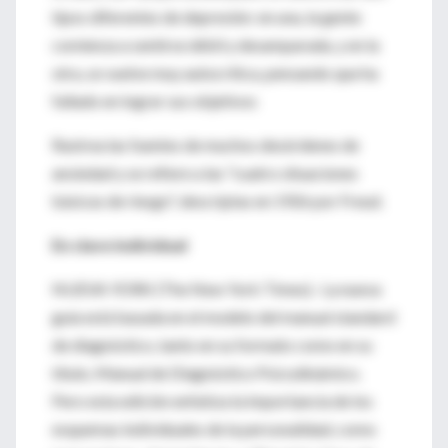
tipos diferentes de depresión: en una, la gente
comienza a sentirse débil y desamparada, y en la
otra, se vuelve muy autocrítica, pensando que ha
fallado en lograr sus objetivos
Rastrea las fuentes de muchos desórdenes de
ansiedad y se refiere a las "cuatro situaciones
básicas de riesgo", descriptas en 1926 por Freud.
En clave individual
NUEVA YORK (The New York Times).- La nueva
guía está basada en el modelo del manual standard
de diagnóstico, tanto en su formato como en su
título, Manual de Diagnóstico Psicodinámico.
Pero esta edición enfatiza la importancia de los
esquemas individuales de la personalidad, como