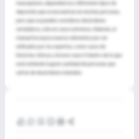
masoquismo, dependencia o diferentes tipos de
depresión que se encuentran en muchas personas,
pero que se pueden considerar desórdenes
verdaderos, sólo en casos extremos. Además, el
manual incorpora nuevos elementos por ser
utilizados por los expertos, como casos de
historias clínicas y breves rayos X dentro de lo que
está sintiendo la gran cantidad de personas que
sufren de desórdenes mentales.