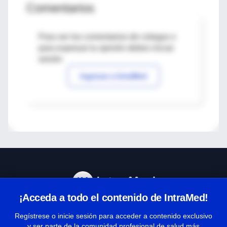
Comentarios
Para ver los comentarios de colegas o
para expresar tu opinión debes iniciar
sesión
Ingresar a IntraMed
¡Acceda a todo el contenido de IntraMed!
Centro de Ayuda
Regístrese o inicie sesión para acceder a contenido exclusivo
y ser parte de la comunidad profesional de salud más