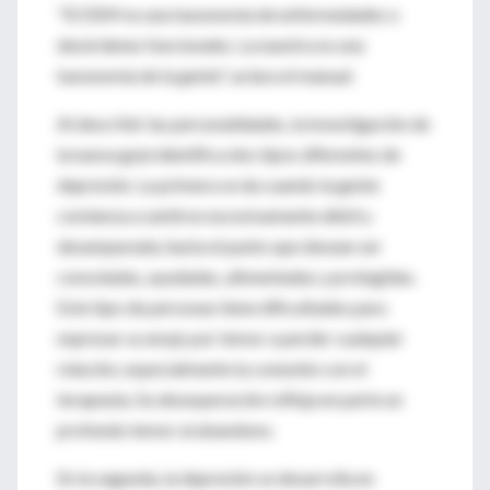
"El DSM es una taxonomía de enfermedades o
desórdenes funcionales. La nuestra es una
taxonomía de la gente", aclara el manual.
Al describir las personalidades, la investigación de
la nueva guía identifica dos tipos diferentes de
depresión. La primera se da cuando la gente
comienza a sentirse excesivamente débil y
desamparada, hasta el punto que desean ser
consoladas, ayudadas, alimentadas y protegidas.
Este tipo de personas tiene dificultades para
expresar su enojo por temor a perder cualquier
relación, especialmente la conexión con el
terapeuta. Su desesperación refleja en parte un
profundo temor al abandono.
En la segunda, la depresión se desarrolla en