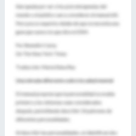
Aún queda por ver si los psicoterapeutas del
mundo o el público van a considerar al manual útil.
Pero pocos expertos dudan de que se necesita una
guía que sume a lo que dice el DSM.
Por Benedict Carey
De The New York Times
Traducción: María Elena Rey
Una mirada diferente sobre la salud mental
El manual propone que la personalidad se evalúe
primero y los síntomas sean considerados
después, permitiendo describir 14 patrones de
diferentes personalidades.
Al describir las personalidades, se identifican dos