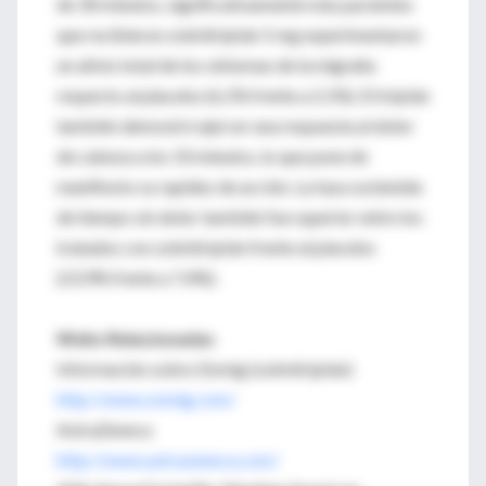
de 30 minutos, significativamente más pacientes
que recibieron zolmitriptán 5 mg experimentaron
un alivio total de los síntomas de la migraña
respecto al placebo (6,1% frente a 2,1%). El triptán
también demostró ejercer una respuesta al dolor
de cabeza a los 10 minutos, lo que pone de
manifiesto su rapidez de acción. La tasa sostenida
de tiempo sin dolor también fue superior entre los
tratados con zolmitriptán frente al placebo
(23,9% frente a 7,4%).
Webs Relacionadas
Información sobre Zomig (zolmitriptán)
http://www.zomig.com/
AstraZeneca
http://www.astrazeneca.com/