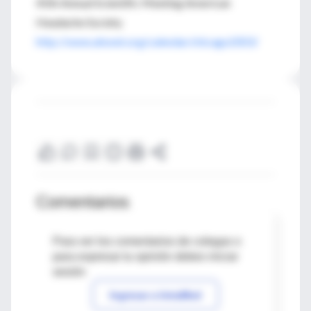
45th Annual Scientific Meeting American
Headache Society
http://www.ahsnet.org/calendar/chicago2003/
Comentarios
Para ver los comentarios de colegas o
para expresar tu opinión debes iniciar
sesión
Ingresar a IntraMed