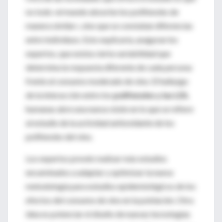
no todo «el mundo absorbe los polifenoles de
manera similar», sino que se constatan diferencias
entre individuos. Esto explicaría, aseguran los
expertos, que exista cierta variabilidad que
determina la respuesta diferente de cada persona
frente al consumo moderado de vino. El hallazgo
de la interacción entre los
polifenoles y las LDL
humanas abre una nueva visión en lo que se refiere
al estudio de la actividad antioxidante de los
polifenoles del vino.
Los expertos prevén realizar más estudios
encaminados a adaptar y optimizar la nueva
metodología para estudios epidemiológicos de los
efectos del consumo de vino en la población. Otra
idea es potenciar el diseño de nuevas tecnologías