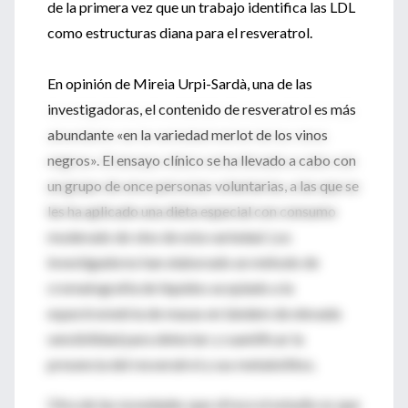
de la primera vez que un trabajo identifica las LDL
como estructuras diana para el resveratrol.
En opinión de Mireia Urpi-Sardà, una de las
investigadoras, el contenido de resveratrol es más
abundante «en la variedad merlot de los vinos
negros». El ensayo clínico se ha llevado a cabo con
un grupo de once personas voluntarias, a las que se
les ha aplicado una dieta especial con consumo
moderado de vino de esta variedad. Los
investigadores han elaborado un método de
cromatografía de líquidos acoplado a la
espectrometría de masas en tándem de elevada
sensibilidad para detectar y cuantificar la
presencia del resveratrol y sus metabólitos.
Otra de las novedades que ofrece el estudio es que