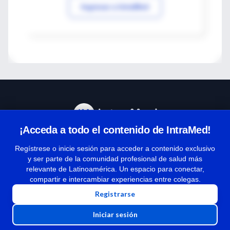
Ingresar a IntraMed
¡Acceda a todo el contenido de IntraMed!
Centro de Ayuda
Regístrese o inicie sesión para acceder a contenido exclusivo
y ser parte de la comunidad profesional de salud más
relevante de Latinoamérica. Un espacio para conectar,
Términos y condiciones
compartir e intercambiar experiencias entre colegas.
| Políticas de privacidad
Registrarse
| Todos los derechos reservados | Copyright 1997-2026
Iniciar sesión