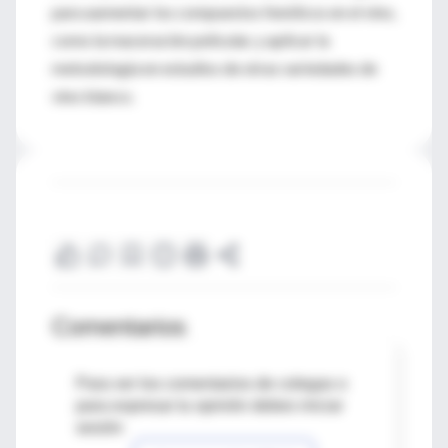
para aumentar los compuestos fenólicos en el vino,
como la maceración pelicular, y aplicar la
metodología en estudios de otras variedades de
vino blanco.
Comentarios
Para ver los comentarios de colegas o
para expresar tu opinión debes iniciar
sesión