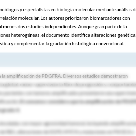
ncólogos y especialistas en biología molecular mediante análisis d
orrelación molecular. Los autores priorizaron biomarcadores con
l menos dos estudios independientes. Aunque gran parte de la
iones heterogéneas, el documento identifica alteraciones genética
stica y complementar la gradación histológica convencional.
a la amplificación de PDGFRA. Diversos estudios demostraron
cia global, menor supervivencia libre de progresión y comportami
os pacientes con tumores amplificados presentaron una superviven
ificación.
El consenso considera que la amplificación de PDG
 grado 4.
vinculadas con mayor agresividad tumoral, incluyendo amplificaci
de RB1, alteraciones de EGFR, MYCN y mutaciones en PIK3CA o