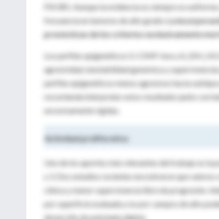
PIK3R1. Aunque la evidencia no siempre es uniforme,
frecuencia en tumores de alto grado.
La incorporac
pronósticas de los criterios exclusivamente mor
Los perfiles epigenéticos G-CIMP-low y A_IDH_HG 
agresividad, inestabilidad genómica y supervivencia
perfiles epigenéticos menos agresivos hacia subtipo
recomienda interpretar estos resultados junto con ha
excesivamente rígidas.
Actividad proliferativa
Uno de los aportes más relevantes del trabajo es la 
y 3. Dos estudios recientes encontraron que valores 
clínica y menor supervivencia libre de progresión. A
por superficie evaluada y no por campos de alto pode
desarrollo de patología digital.