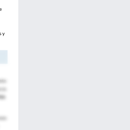
e
s y
ento
cia
FRA
ones