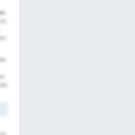
ado
 en
tre
len
os.
ción
con