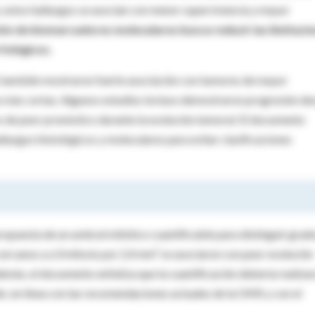
 estos hallazgos se asocian con menor supervivencia y mayor
ión de biomarcadores moleculares busca reducir las limitaci
fológicos.
también mostraron fuerte asociación con tumores de mayor
s más cortas. Algunos estudios incluso demostraron progresión de
s de peor pronóstico durante la evolución tumoral. El documento
llazgos histológicos y moleculares para evitar clasificaciones
propuesta de un umbral mitótico cuantificable para distinguir grad
cercanos a ≥3 mitosis por 2,4 mm² se asociaron con peor evolución
demás, el documento enfatiza que la cuantificación debería realiza
r, en línea con las recomendaciones actuales de la OMS y con el