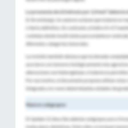
La presencia de ≥3 mitosis por 2,4 mm² debería
2.
Sin embargo, los autores aclaran que todavía se re
criterio definitivo. En contraste, el índice Ki-67 m
continúa siendo insuficiente para establecer umbral
diferentes categorías tumorales.
La revisión también destaca que la elevada compleji
asociarse con tumores biológicamente más agresivos.
alteraciones son heterogéneas y todavía no permiten e
Por ese motivo, el documento propone utilizar esta
integrada y no como determinantes aislados de grad
Nuevos subgrupos
El Update 12 describe además subgrupos poco frecu
moleculares distintivas. Entre ellos se incluyen tumo