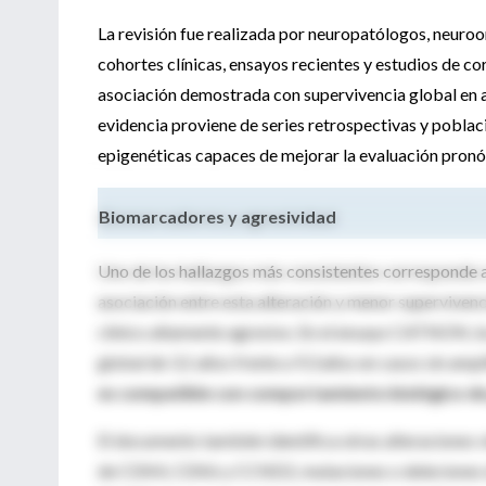
La revisión fue realizada por neuropatólogos, neuroo
cohortes clínicas, ensayos recientes y estudios de c
asociación demostrada con supervivencia global en a
evidencia proviene de series retrospectivas y poblac
epigenéticas capaces de mejorar la evaluación pronó
Biomarcadores y agresividad
Uno de los hallazgos más consistentes corresponde 
asociación entre esta alteración y menor superviven
clínico altamente agresivo. En el ensayo CATNON, l
global de 3,1 años frente a 9,3 años en casos sin ampl
es compatible con comportamiento biológico de
El documento también identifica otras alteraciones 
de CDK4, CDK6 y CCND2, mutaciones o deleciones 