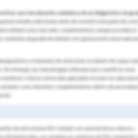
 motivar una reevaluación cuidadosa de un diagnóstico de gr
quieren estudios adicionales antes de convertir este punto de corte
antiene utilidad como marcador complementario, aunque la evidencia
es confiables de gradación debido a la superposición observada en
dad genómica y el aumento de variaciones en número de copias sue
 Sin embargo, las metodologías utilizadas para cuantificar estas
stablecer criterios universales aplicables en todos los laboratori
s variables como elementos complementarios dentro de una evalua
ación.
entes de astrocitoma IDH-mutado con características clínicas y
res infratentoriales con variantes no canónicas de IDH, neoplasias 