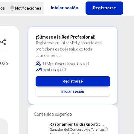
Iniciar sesión
Registrarse
tos
Notificaciones
¡Súmese a la Red Profesional!
Regístrese en IntraMed y conecte con
profesionales de la salud de toda
Latinoamérica.
2026
+1.1 M profesionales de la salud
Impulse su perfil
Registrarse
Iniciar sesión
Contenido sugerido
Razonamiento diagnóstico
Ganador del Concurso de Talentos
en aplasia pura eritroide de