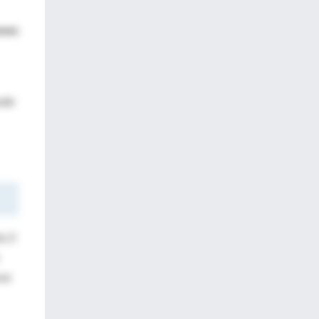
ones
sde
os 2
rse