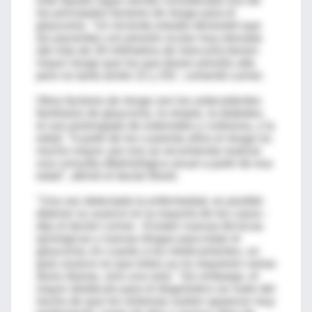
este líquido sigue siendo considerada uno de
los principales factores de riesgo para el
glaucoma. "Un reciente estudio demostró que
los pacientes con presión ocular muy elevada
(de más de 26 milímetros de mercurio) tienen
mayor riesgo que los que tienen presión alta
pero no tanto (entre 22 y 25)", comentó Lerner.
Otros factores de riesgo son los antecedentes
familiares de glaucoma, la miopía, la diabetes,
el uso prolongado de esteroides y cortisona, y la
edad: "A partir de los cuarenta años el riesgo es
mucho mayor; por eso se recomienda realizar
una consulta oftalmológica anual a partir de esa
edad", afirmó el doctor Borel.
"Una vez detectada la enfermedad, es posible
detener su avance en la mayoría de los casos -
dijo el doctor Lerner-. Existen nuevas técnicas
quirúrgicas y nuevas drogas para tratar el
glaucoma; en cuanto a los medicamentos, un
gran avance es que éstos ya no requieren varias
dosis diarias, sino una sola." Sin embargo, el
mayor obstáculo para el diagnóstico se nutre del
hecho de que los síntomas suelen aparecer muy