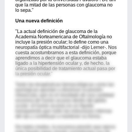
que la mitad de las personas con glaucoma no
lo sepa."
Una nueva definición
"La actual definición de glaucoma de la
Academia Norteamericana de Oftalmología no
incluye la presión ocular; lo define como una
neuropatía óptica multifactorial -dijo Lerner-. Nos
cuesta acostumbrarnos a esta definición, porque
aprendimos a decir que el glaucoma estaba
ligado a la hipertensión ocular y, de hecho, la
única posibilidad de tratamiento actual pasa por
la presión ocular."
Tanto las terapéuticas farmacológicas como las
quirúrgicas apuntan a disminuir la presión
intraocular, que es el resultado de una cantidad
excesiva de humor acuoso dentro del globo
ocular -el humor acuoso es un líquido
transparente que nutre las estructuras internas
del ojo y contribuye a mantener su forma-.
De todos modos, la excesiva presión que ejerce