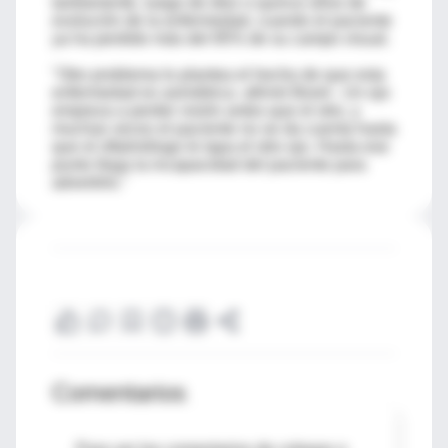
tardíamente, luego de diez o quince años de
evolución de la enfermedad, cuando el paciente
ya ha perdido más del 85% de su campo visual.
"Otro problema lo plantea el hecho de que esta
enfermedad es asimétrica -afirmó Borel-. Un ojo
empieza a perder visión antes que el otro, y
muchas veces el paciente no se da cuenta hasta
que el oftalmólogo le tapa el otro ojo. Hasta ese
punto llega la incapacidad del paciente para
advertirlo."
Comentarios