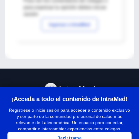
Para ver los comentarios de colegas o
para expresar tu opinión debes iniciar
sesión
Ingresar a IntraMed
¡Acceda a todo el contenido de IntraMed!
Centro de Ayuda
Regístrese o inicie sesión para acceder a contenido exclusivo
y ser parte de la comunidad profesional de salud más
relevante de Latinoamérica. Un espacio para conectar,
Términos y condiciones
compartir e intercambiar experiencias entre colegas.
| Políticas de privacidad
Registrarse
| Todos los derechos reservados | Copyright 1997-2026