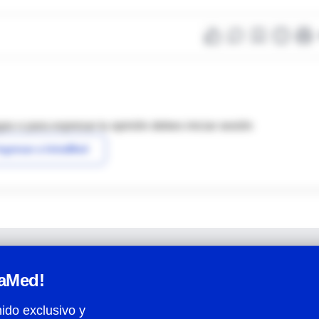
as o para expresar tu opinión debes iniciar sesión
ngresar a IntraMed
raMed!
ido exclusivo y