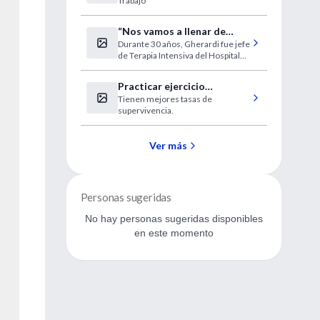
Trabajo
ocupacional
“Nos vamos a llenar de
Durante 30 años, Gherardi fue jefe
enfermos en estado
de Terapia Intensiva del Hospital
vegetativo”
de Clínicas.
Practicar ejercicio
Tienen mejores tasas de
incrementa la supervivencia
supervivencia.
tras un IAM
Ver más
Personas sugeridas
No hay personas sugeridas disponibles
en este momento