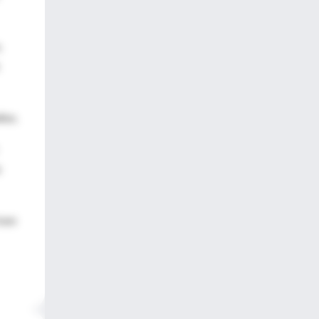
.
ños.
o
 uso