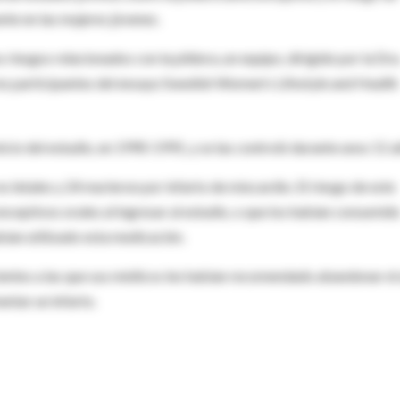
te en las mujeres jóvenes.
riesgos relacionados con la píldora, un equipo, dirigido por la Dra
es participantes del ensayo Swedish Women's Lifestyle and Health
nicio del estudio, en 1990-1991, y se las controló durante unos 11 a
o letales y 24 murieron por infarto de miocardio. El riesgo de este
ceptivos orales al ingresar al estudio, o que los habían consumid
abían utilizado esta medicación.
cientes a las que sus médicos les habían recomendado abandonar el
ntar un infarto.