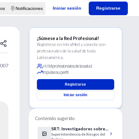
Iniciar sesión
Registrarse
tos
Notificaciones
¡Súmese a la Red Profesional!
Regístrese en IntraMed y conecte con
profesionales de la salud de toda
Latinoamérica.
2007
+1.1 M profesionales de la salud
Impulse su perfil
Registrarse
Iniciar sesión
Contenido sugerido
SRT: Investigadores sobre
Superintendencia de Riesgos del
discriminación y salud