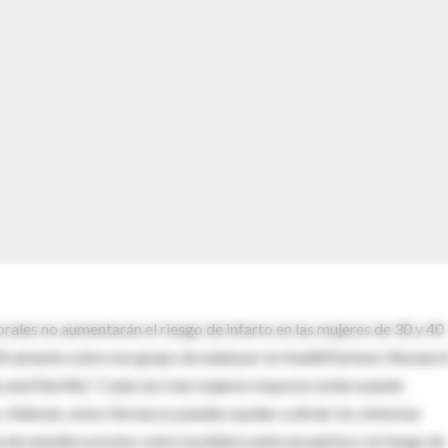
ales no aumentarán el riesgo de infarto en las mujeres de 30 y 40
cíficamente sobre ese grupo de edad por la HealthPartners Researc
y and Sterility”. Cada vez más mujeres mayores están usando
. Además, estos fármacos pueden ayudar a aliviar los síntomas
de estudios previos sobre la píldora anticonceptiva y el riesgo de