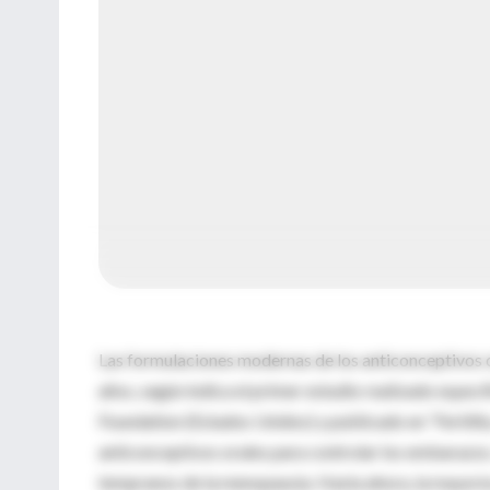
Las formulaciones modernas de los anticonceptivos or
años, según indica el primer estudio realizado espe
Foundation (Estados Unidos) y publicado en “Fertilit
anticonceptivos orales para controlar los embarazos
tempranos de la menopausia. Hasta ahora, la mayoría 