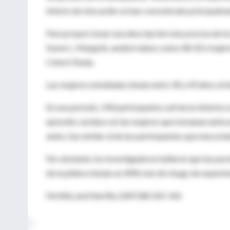
infarto de miocardio se han concentrado principalmen
Para proporcionar una descripción más precisa de los 
Karen L. Margolis, analizó datos sobre 48.321 mujer
Cohort Study.
Las mujeres estudiadas tenían entre 30 y 49 años al i
En ese período, 190 participantes sufrieron infartos n
episodio cardíaco en las mujeres que tomaban anticon
antes, fue similar al de las participantes que nunca h
No obstante, los investigadores hallaron que las pa
de la píldora tenían un 40% más de riesgo de experime
Fertility and Sterility 2007;88:310-316