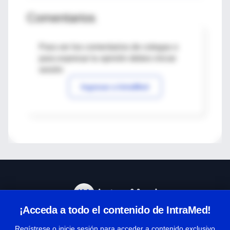
Comentarios
Para ver los comentarios de colegas o
para expresar tu opinión debes iniciar
sesión
Ingresar a IntraMed
¡Acceda a todo el contenido de IntraMed!
Centro de Ayuda
Regístrese o inicie sesión para acceder a contenido exclusivo