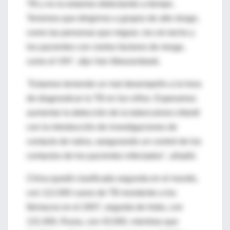
TB y no la estamos detectando a tiempo.
Tenemos que dirigirnos a grupos de alto riesgo,
como las personas que migran, los sin techo y
los pacientes con ciertos factores de riesgo,
como el VIH", dijo Van Weezenbeek.
"Estamos teniendo un mal desempeño a la hora
de diagnosticar la TB en los niños. Esperamos
aumentar la detección de la tuberculosis infantil
con la introducción de investigaciones de
contacto de rutina, asegurando un control de los
contactos de los pacientes infectados", añadió.
China quedó clasificada segunda en el mundo,
con 112.000 casos de TB resistente a los
fármacos en el 2007, seguida de India, con
131.000, Rusia, con 43.000, mientras que