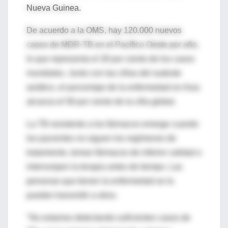
Nueva Guinea.
De acuerdo a la OMS, hay 120.000 nuevos
casos de MDR-TB en el Pacífico Oeste por año,
lo que representa el 28 por ciento de los casos
mundiales. Junto con las cifras del sudeste
asiático, el porcentaje de la enfermedad en Asia
alcanza el 58 por ciento de la cifra global.
La TB resistente a los fármacos emerge cuando
los pacientes no siguen los regímenes de
tratamiento, toman fármacos de inferior calidad o
interrumpen la terapia antes de tiempo. Las
personas que tienen la enfermedad se la
pueden transmitir a otros.
"No estamos detectando suficientes casos de