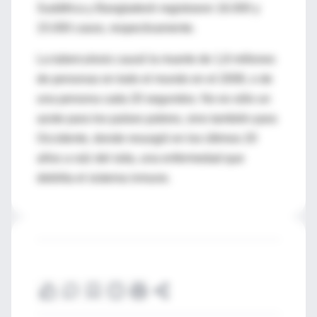
Sudáfrica y Bangladesh registraron 16.000 y
15.000 casos, respectivamente.
La tuberculosis causó la muerte de 1,8 millones
de personas en todo el mundo en el 2008, o de
una persona cada 20 segundos. No es sólo un
azote para los países pobres, sino también para
Occidente, donde resurgió en los últimos 20
años a raíz del sida, una enfermedad que
debilita el sistema inmune.