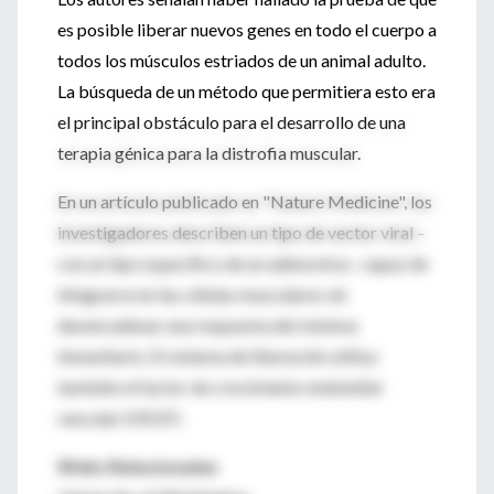
es posible liberar nuevos genes en todo el cuerpo a
todos los músculos estriados de un animal adulto.
La búsqueda de un método que permitiera esto era
el principal obstáculo para el desarrollo de una
terapia génica para la distrofia muscular.
En un artículo publicado en "Nature Medicine", los
investigadores describen un tipo de vector viral –
con un tipo específico de un adenovirus- capaz de
integrarse en las células musculares sin
desencadenar una respuesta del sistema
inmunitario. El sistema de liberación utiliza
también el factor de crecimiento endotelial
vascular (VEGF).
Webs Relacionadas