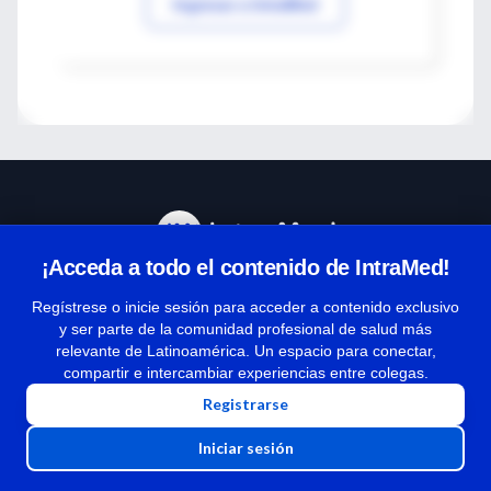
Ingresar a IntraMed
¡Acceda a todo el contenido de IntraMed!
Centro de Ayuda
Regístrese o inicie sesión para acceder a contenido exclusivo
y ser parte de la comunidad profesional de salud más
relevante de Latinoamérica. Un espacio para conectar,
Términos y condiciones
compartir e intercambiar experiencias entre colegas.
| Políticas de privacidad
Registrarse
| Todos los derechos reservados | Copyright 1997-2026
Iniciar sesión