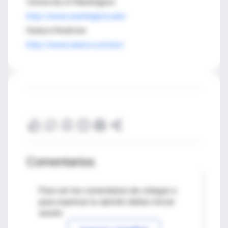
University of Washington
http://www.washington.edu/
Nature Medicine
http://www.nature.com/nm/
Comentarios
Para ver los comentarios de colegas o
para expresar tu opinión debes iniciar
sesión