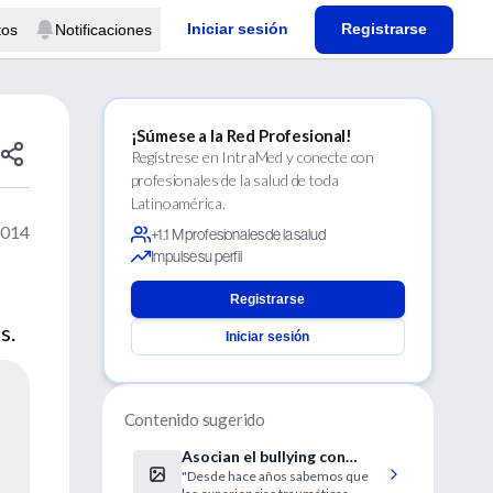
Iniciar sesión
Registrarse
tos
Notificaciones
¡Súmese a la Red Profesional!
Regístrese en IntraMed y conecte con
profesionales de la salud de toda
Latinoamérica.
2014
+1.1 M profesionales de la salud
Impulse su perfil
Registrarse
s.
Iniciar sesión
Contenido sugerido
Asocian el bullying con
"Desde hace años sabemos que
aumento de la inflamación