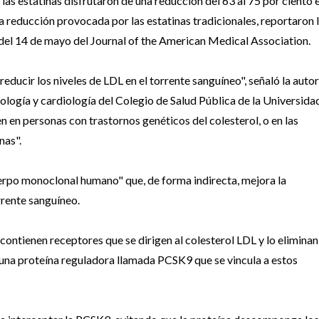
 las estatinas disfrutaron de una reducción del 63 al 75 por ciento 
la reducción provocada por las estatinas tradicionales, reportaron 
 del 14 de mayo del Journal of the American Medical Association.
educir los niveles de LDL en el torrente sanguíneo", señaló la auto
iología y cardiología del Colegio de Salud Pública de la Universida
n en personas con trastornos genéticos del colesterol, o en las
nas".
erpo monoclonal humano" que, de forma indirecta, mejora la
rrente sanguíneo.
contienen receptores que se dirigen al colesterol LDL y lo eliminan
una proteína reguladora llamada PCSK9 que se vincula a estos