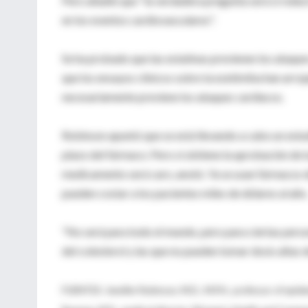
Pero añadió que "la verdadera pregunta será si reduc
en los eventos cardiovasculares".
Se ha probado que las estatinas previenen los ataqu
que los ensayos clínicos sobre la ezetimiba han arro
necesariamente previene los ataques cardiacos.
Robinson apuntó que se está llevando a cabo un estud
plazo del fármaco. Pero si obtiene la aprobación de
medicamento será caro, anotó. Ya se usan fármacos de 
pueden costar a los pacientes miles de dólares al año
"No será para todo el mundo, pero para ciertas pers
del colesterol y las que no pueden tomar dosis altas 
FUENTES: Jennifer Robinson, M.D., M.P.H., professor of epide