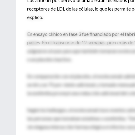
Los anticuerpos del evolocumab están diseñados par
receptores de LDL de las células, lo que les permite 
explicó.
En ensayo clínico en fase 3 fue financiado por el fab
países. En el transcurso de 12 semanas, poco más d
asignaron al azar para que también tomaran evolocum
o un placebo inactivo.
En comparación con el placebo, el evolocumab admini
un 66 y un 75 por ciento adicional, y tomado mensualm
la ezetimiba proveyó una reducción adicional del cole
Según los hallazgos, el evolocumab tuvo eventos ad
las personas que tomaban estatinas o ezetimiba. "De
sin ninguna interacción farmacológica ni efectos sec