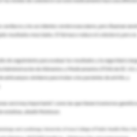
ir los niveles de colesterol con este medicamento hace una diferen
es cardiacos y los accidentes cerebrovasculares, pero Bauman ano
jado resultados mezclados. El fármaco reduce el colesterol, pero n
io de seguimiento para evaluar los resultados y la seguridad a lar
 la Administración de Alimentos y Medicamentos (FDA) de EE. UU.,
anticuerpos similares para tratar a los pacientes de artritis, y
.
onas será muy importante", como las que tienen trastornos genétic
de estatinas, añadió Robinson.
miology and cardiology, University of Iowa College of Public Health; Mary An