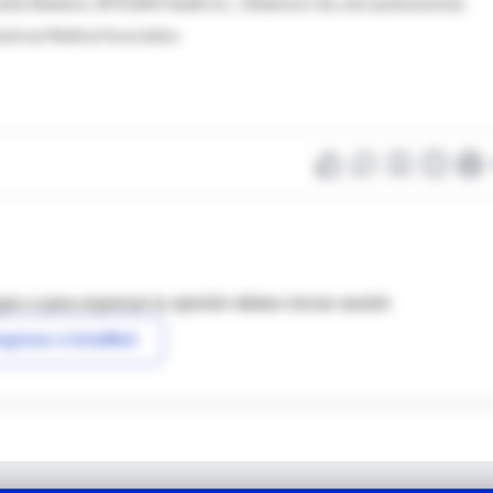
ity Relations, INTEGRIS Health Inc., Oklahoma City, and spokeswoman,
merican Medical Association.
as o para expresar tu opinión debes iniciar sesión
ngresar a IntraMed