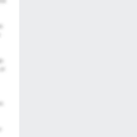
cia
tó
o
go
 el
os
n