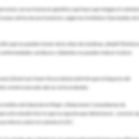
 personas con un trastorno genético que hace que tengan el colester
sonas sufren de ese trastorno, según los Institutos Nacionales de 
alto que no pueden tomar dosis altas de estatinas, añadió Robinson
on enfermedades cardiacas o diabetes no pueden tolerar la dosis
zón (American Heart Association) advirtió que el impacto del
nte cerebrovascular aún no se ha evaluado.
a médica de Salud de la Mujer y Relaciones Comunitarias de
 este estudio hizo lo que se suponía que debía hacer... mostrar q
 un efecto sobre el colesterol LDL".