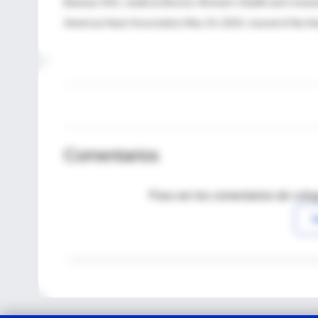
Bauman, M.D., medical director, Women's Health and Commun
American Heart Association; May 14, 2014, Journal of the A
Comentarios
Para ver los comentarios de coleg
I