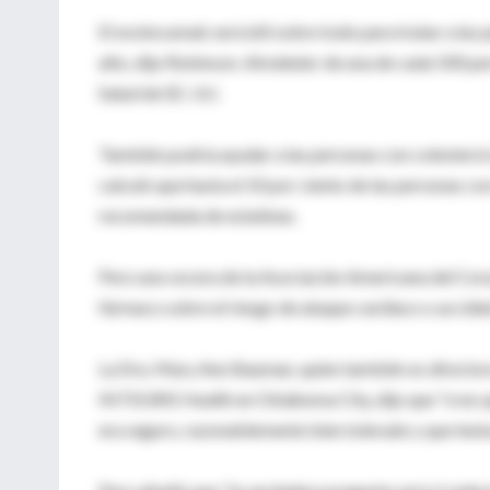
El evolocumab será útil sobre todo para tratar a las
alto, dijo Robinson. Alrededor de una de cada 500 per
Salud de EE. UU.
También podría ayudar a las personas con colesterol 
calculó que hasta el 10 por ciento de las personas c
recomendada de estatinas.
Pero una vocera de la Asociación Americana del Cora
fármaco sobre el riesgo de ataque cardiaco o accide
La Dra. Mary Ann Bauman, quien también es director
INTEGRIS Health en Oklahoma City, dijo que "creo que
era seguro, razonablemente bien tolerado y que tenía