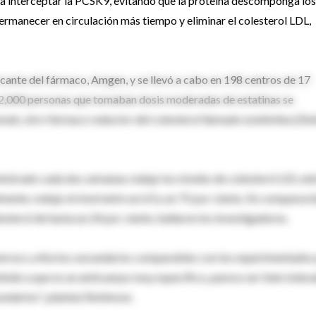
a interceptar la PCSK9, evitando que la proteína descomponga los
permanecer en circulación más tiempo y eliminar el colesterol LDL,
ricante del fármaco, Amgen, y se llevó a cabo en 198 centros de 17
e 2,000 personas que tomaban dosis moderadas de estatinas se
ab, otro fármaco reductor del colesterol llamado ezetimiba (Zeti
strado cada dos semanas redujo los niveles de colesterol LDL ent
ente, redujo el nivel entre un 63 y un 75 por ciento. En comparaci
sterol de hasta un 24 por ciento, hallaron los investigadores.
versos y efectos secundarios comparables con los experimentados
bido a que es un anticuerpo muy específico, parece ser bien toler
undarios", planteó Robinson.