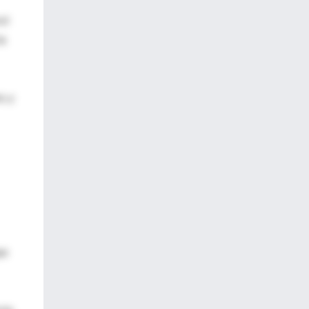
ol
la
, y
ue