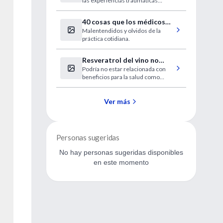
las experiencias traumáticas
sistémica
infantiles, desde el abuso sexual,
físico o mental hasta el abandono,
40 cosas que los médicos
tienen consecuencias negativas
Malentendidos y olvidos de la
no deberíamos olvidar
para la salud en casi todas las áreas
práctica cotidiana.
que se evalúen".
Resveratrol del vino no
Podría no estar relacionada con
está relacionado con una
beneficios para la salud como
mejor salud
alguna vez se promocionó.
Ver más
Personas sugeridas
No hay personas sugeridas disponibles
en este momento