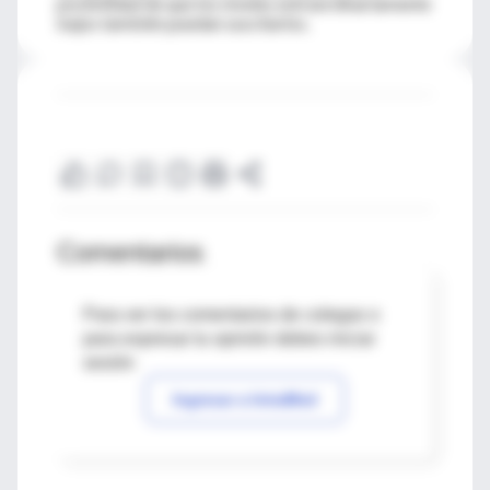
posibilidad de que los niveles extraordinariamente
bajos también puedan suscitarlos.
Comentarios
Para ver los comentarios de colegas o
para expresar tu opinión debes iniciar
sesión
Ingresar a IntraMed