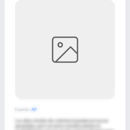
Fuente
:
AP
Los altos niveles de colesterol pueden provocar
apoplejías, pero un nuevo estudio plantea la