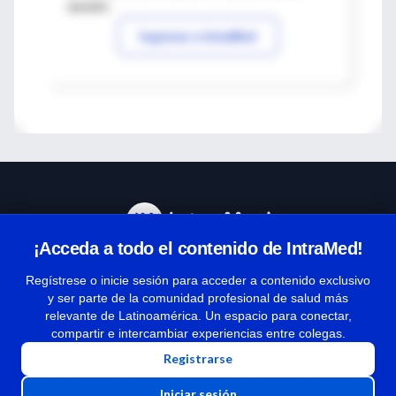
sesión
Ingresar a IntraMed
¡Acceda a todo el contenido de IntraMed!
Centro de Ayuda
Regístrese o inicie sesión para acceder a contenido exclusivo
y ser parte de la comunidad profesional de salud más
relevante de Latinoamérica. Un espacio para conectar,
Términos y condiciones
compartir e intercambiar experiencias entre colegas.
| Políticas de privacidad
Registrarse
| Todos los derechos reservados | Copyright 1997-2026
Iniciar sesión