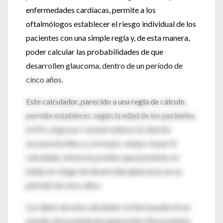
enfermedades cardíacas, permite a los
oftalmólogos establecer el riesgo individual de los
pacientes con una simple regla y, de esta manera,
poder calcular las probabilidades de que
desarrollen glaucoma, dentro de un período de
cinco años.
Este calculador, parecido a una regla de cálculo,
permite establecer, según la edad de los pacientes,
la PIO, el grosor corneal central, la relación
excavación/disco y el mayor campo visual. El
calculador entonces predice qué pacientes se
hallan en riesgo de desarrollar glaucoma, en un
período de cinco años.
Los datos de este calculador se han basado en un
estudio de la población general de 126 pacientes