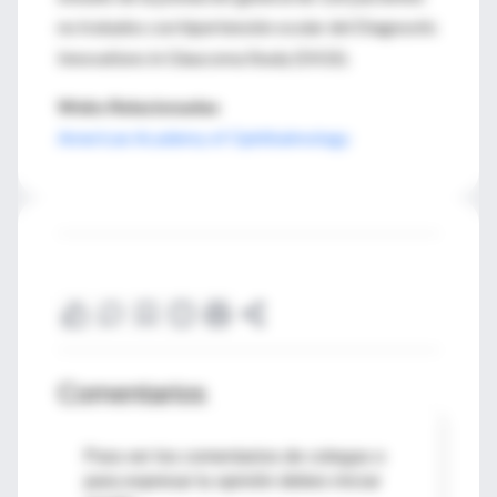
no tratados con hipertensión ocular del Diagnostic
Innovations in Glaucoma Study (DIGS).
Webs Relacionadas
American Academy of Ophthalmology
Comentarios
Para ver los comentarios de colegas o
para expresar tu opinión debes iniciar