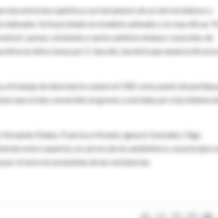
see una estructura química y un mecanismo de acción novedosos y
mercializados. Se ha probado en modelos animales y es muy eficaz. P
teria S. aureus, resistente a varios antimicrobianos conocidos de
itiva en infecciones por E. faecalis, bacteria que anula la eficacia
y, el trabajo de laboratorio vuelve al CIBE como punto de partida 
ciones que se han convertido en graves y mortales por el problema d
os Fernando Peláez, Francisca Vicente, Ignacio González, Olga
erten estos expertos, la carrera de los antibióticos, en principio 
or el serio inconveniente de las resistencias.