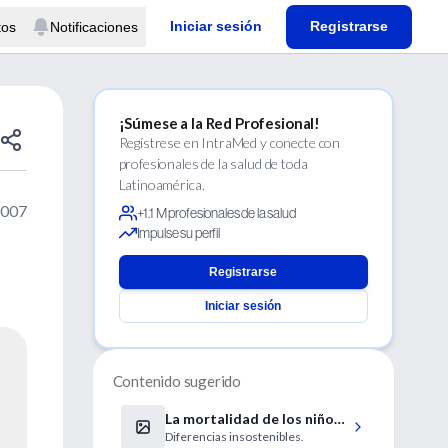
Iniciar sesión
Registrarse
tos
Notificaciones
¡Súmese a la Red Profesional!
Regístrese en IntraMed y conecte con
profesionales de la salud de toda
Latinoamérica.
2007
+1.1 M profesionales de la salud
Impulse su perfil
Registrarse
Iniciar sesión
Contenido sugerido
La mortalidad de los niños
Diferencias insostenibles.
negros de EE UU es como la