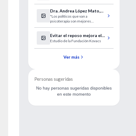
de Libia
Dra. Andrea López Mato,
"Los políticos que van a
entrevista
psicoterapia son mejores
personas"
Evitar el reposo mejora el
Estudio de la Fundación Kovacs
dolor de espalda en
ancianos
Ver más
Personas sugeridas
No hay personas sugeridas disponibles
en este momento