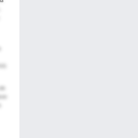
ha
s
e
UU).
 de
a en
s