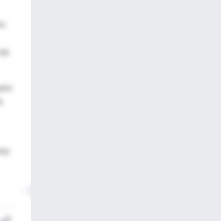
or
 de
para
e
muy