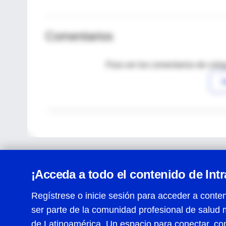
Comentarios
Para ver los comentarios de coleg
I
¡Acceda a todo el contenido de Int
Regístrese o inicie sesión para acceder a conten
ser parte de la comunidad profesional de salud 
Centro de Ayuda
de Latinoamérica. Un espacio para conectar, co