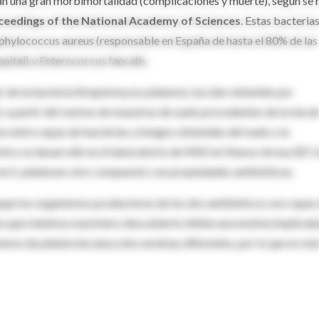
san una gran morbimortalidad (complicaciones y muerte), según se 
ceedings of the National Academy of Sciences
. Estas bacteria
aphylococcus aureus (responsable en España de hasta el 80% de las
pital) y Enterococcus faecalis.
r de la bacteria Streptomyces platensis, ha sido obtenido por
 a partir del rastreo de muestras de suelo procedentes de la isla d
o entre cepas de bacterias y hongos obtenidas del suelo y la
ímico se desarrolló en el laboratorio de MSD en Nueva Jersey (EE 
en S. platenses otro compuesto con propiedades antibióticas.
que los organismos productores de los dos antibióticos son cepas
en que mientras el primero descubierto inhibe una enzima implicad
anismo de platencina ataca dos enzimas diferentes, por lo que es má