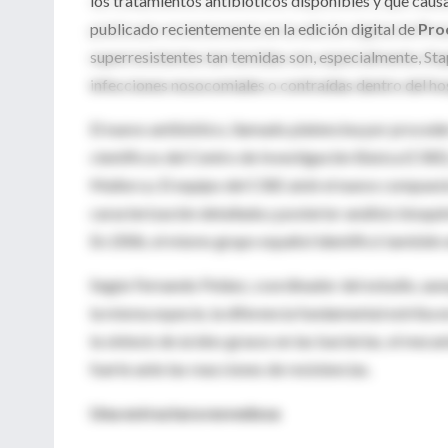
los tratamientos antibióticos disponibles y que cau
publicado recientemente en la edición digital de
Pro
superresistentes tan temidas son, especialmente, St
infecciones nosocomiales o contraídas dentro del hos
El nuevo antibiótico, llamado platencina por procede
científicos del Centro de Investigación Básica (CIBE),
Mallorca. El equipo del CIBE aisló el nuevo compuest
caracterización detallada y posterior análisis bioqu
En 2006, el mismo grupo español identificó también 
Según Fernando Peláez, coordinador del estudio, aun
la misma especie, la diferencia fundamental estriba 
la síntesis de ácidos grasos en las bacterias, el mec
fuerte ante las reacciones de resistencias.
Una estructura novedosa