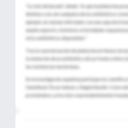
"Lo más destacado", añade, "es que la platencina po
distintos a los de cualquiera de los antibióticos co
ejemplo, en ratones infectados con una cepa de la bac
amplio espectro. Asimismo se ha hallado respuesta pos
otros antibióticos disponibles".
Tras la caracterización de platencina en Nueva Jerse
la obtención de un antibiótico eficaz frente a infec
las resistencias bacterianas.
En la investigación española participan los científic
Guenilloud, Óscar Salazar y Ángela Basilio. Como advi
prometedora, se ha visto sorprendentemente frenada p