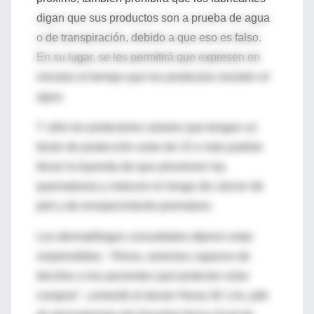
digan que sus productos son a prueba de agua
o de transpiración, debido a que eso es falso.
En su lugar, se les permitirá que expresen en
minutos el tiempo que los productos resisten el
agua.
Y sólo los protectores solares que tengan un
factor de protección solar de 15 o más podrán
llevar la leyenda de que previenen las
quemaduras y reducen el riesgo de cáncer de
piel y de envejecimiento prematuro.
Los dermatólogos consultados dijeron estar
sorprendidos. "Ahora, seremos capaces de
decirles a los pacientes qué protector solar
comprar", comentó el doctor Henry W. Lim, jefe