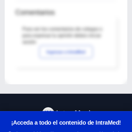
Comentarios
Para ver los comentarios de colegas o
para expresar tu opinión debes iniciar
sesión
Ingresar a IntraMed
¡Acceda a todo el contenido de IntraMed!
Centro de Ayuda