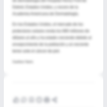
de dermatología del Hospital Henry Ford de
Detroit, Estados Unidos, y vocero de la
Academia Americana de Dermatología.
En los Estados Unidos, el mercado de los
protectores solares ronda los 680 millones de
dólares al año y ha estado creciendo debido al
envejecimiento de la población y al creciente
temor ante el cáncer de piel.
Gardiner Harris