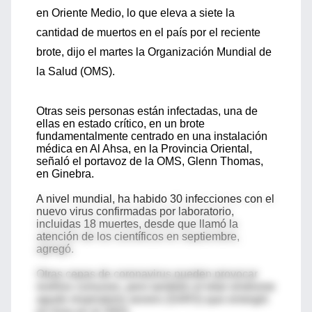
en Oriente Medio, lo que eleva a siete la
cantidad de muertos en el país por el reciente
brote, dijo el martes la Organización Mundial de
la Salud (OMS).
Otras seis personas están infectadas, una de
ellas en estado crítico, en un brote
fundamentalmente centrado en una instalación
médica en Al Ahsa, en la Provincia Oriental,
señaló el portavoz de la OMS, Glenn Thomas,
en Ginebra.
A nivel mundial, ha habido 30 infecciones con el
nuevo virus confirmadas por laboratorio,
incluidas 18 muertes, desde que llamó la
atención de los científicos en septiembre,
agregó.
Otras cepas de coronavirus pueden provocar
resfríos comunes, pero también el letal síndrome
agudo respiratorio severo (SARS) que emergió
en Asia en el 2003.