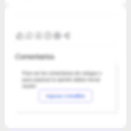
Comentarios
Para ver los comentarios de colegas o
para expresar tu opinión debes iniciar
sesión
Ingresar a IntraMed