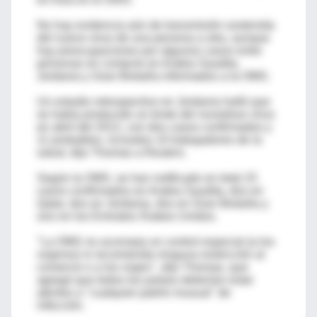
No hay evidencia aún de transmisión sostenida
del nuevo virus de una persona a otra, aunque
hay preocupaciones por algunos casos entre
personas en contacto en Arabia Saudita,
Jordania y Gran Bretaña informados a la OMS.
Un estudio retrospectivo en Jordania halló que
se había producido un brote del novedoso virus
en abril del 2012, con dos casos confirmados y
11 probables, incluidos 10 trabajadores de la
salud, dijo Thomas a Reuters.
Según la OMS, se han notificado en total 23
casos confirmados en Arabia Saudita, dos en
Qatar, dos en Jordania, dos en Gran Bretaña y
uno en los Emiratos Árabes Unidos.
"La OMS no aconseja un control especial (a los
viajeros) ni recomienda ninguna restricción al
comercio o a los viajes", dijo Thomas, que
agregó que todos los países deberían estar
atentos a "cualquier patrón inusual" de
infección.