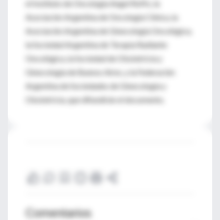
el Instituto de Oncología Angel Roffo, la
Asociación Argentina de Oncología Clínica, la
Asociación Argentina de Ginecología Oncológica,
la Sociedad Argentina de Terapia Radiante
Oncológica, la Sociedad de Obstetricia y
Ginecología de Buenos Aires, y la Federación
Argentina de Sociedades de Ginecología y
Obstetricia, que difundirán el documento.
Comentarios