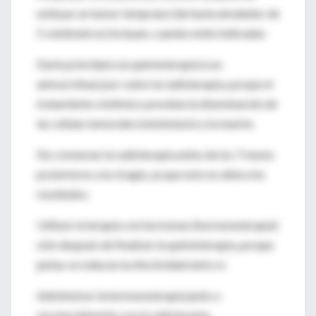
extirpar un tumor temprano (de hasta alrededor de
5 centímetros) incluyen, cuando estén indicadas:
Darle prioridad a la quimioterapia (con
antraciclinas) por sobre la radioterapia, porque el
tratamiento sistémico previene la diseminación de
las células tumorales (metástasis) y la muerte.
No comenzar la radioterapia antes de los 7 meses
posteriores a la cirugía, ya que esto no altera los
resultados.
Utilizar la terapia con hormonas (hormonoterapia)
sólo después de finalizar la quimioterapia, porque
juntas se reducen la efectividad entre sí.
Administrar la hormonoterapia junto o
secuencialmente con la radioterapia.