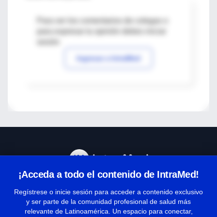
Para ver los comentarios de colegas o
para expresar tu opinión debes iniciar
sesión
Ingresar a IntraMed
¡Acceda a todo el contenido de IntraMed!
Centro de Ayuda
Regístrese o inicie sesión para acceder a contenido exclusivo
y ser parte de la comunidad profesional de salud más
relevante de Latinoamérica. Un espacio para conectar,
Términos y condiciones