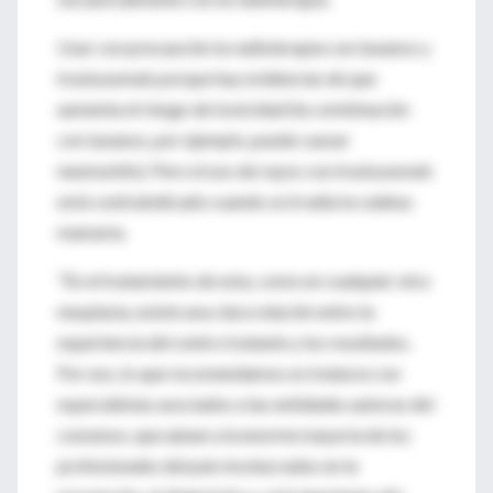
Usar con precaución la radioterapia con taxanos y
trastuzumab porque hay evidencias de que
aumenta el riesgo de toxicidad (la combinación
con taxanos, por ejemplo, puede causar
neumonitis). Pero el uso de rayos con trastuzumab
está contraindicado cuando se irradia la cadena
mamaria.
"En el tratamiento de esta, como en cualquier otra
neoplasia, existe una clara relación entre la
experiencia del centro tratante y los resultados.
Por eso, lo que recomendamos es tratarse con
especialistas asociados a las entidades autoras del
consenso, que aúnan a la enorme mayoría de los
profesionales del país involucrados en la