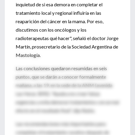
inquietud de si esa demora en completar el
tratamiento local y regional influiría en las
reaparición del cáncer en la mama. Por eso,
discutimos con los oncólogos y los
radioterapeutas qué hacer", señaló el doctor Jorge
Martín, prosecretario de la Sociedad Argentina de
Mastología.
Las conclusiones quedaron resumidas en seis
puntos, que se darán a conocer formalmente
mañana, a las 19, en la sede de la ANM (avenida
Las Heras 3092). "Ayuda a no crear falsas
urgencias y evita demorar tratamientos con un mal
efecto en el resultado final", dijo Rubio.
Las recomendaciones más importantes para
completar el tratamiento curativo después de