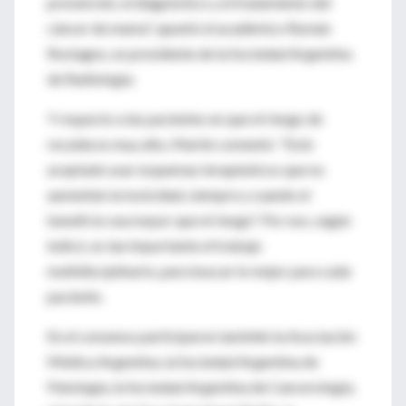
prevención, el diagnóstico y el tratamiento del
cáncer de mama", apuntó el académico Román
Rostagno, ex presidente de la Sociedad Argentina
de Radiología.
Y respecto a las pacientes en que el riesgo de
recaída es muy alto, Martín comentó: "Está
aceptado usar esquemas terapéuticos que no
aumenten la toxicidad, siempre y cuando el
beneficio sea mayor que el riesgo". Por eso, según
indicó, es tan importante el trabajo
multidisciplinario, para buscar lo mejor para cada
paciente.
En el consenso participaron también la Asociación
Médica Argentina, la Sociedad Argentina de
Patología, la Sociedad Argentina de Cancerología,