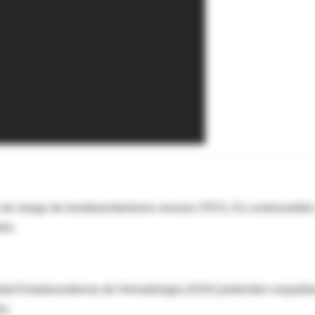
s de riesgo de tromboembolismo venoso (TEV). Es controvertido 
ión.
edad Estadounidense de Hematología (ASH) pretenden respalda
ia.