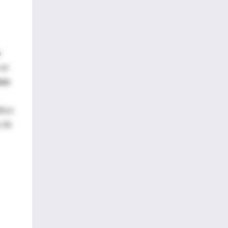
n
 se
bas
tica
s de