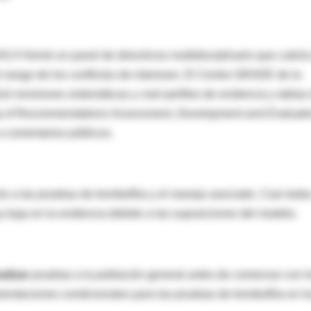
H formó un panel de directrices multidisciplinario que cubría 
l sesgo de los conflictos de intereses. El Centro GRADE de la
zó revisiones sistemáticas y creó perfiles de evidencia y tablas
g of Recommendations Assessment, Development and Evaluati
 comentarios públicos.
o a las pruebas de trombofilia y el manejo asociado. Casi toda
baja en la evidencia debido a las suposiciones del modelo.
alizar
pruebas a la población general antes de comenzar con l
ndaciones condicionales para las pruebas de trombofilia en l