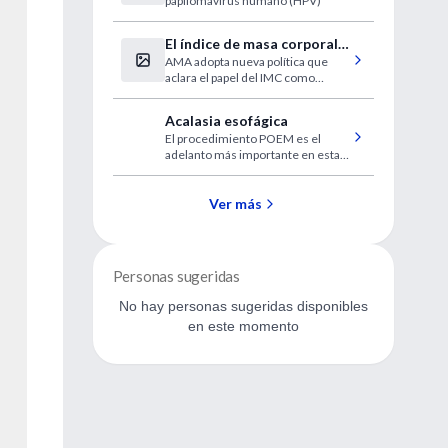
papilomavírus humano (HPV)
útero até 2025
El índice de masa corporal
AMA adopta nueva política que
es un mal indicador de
aclara el papel del IMC como
obesidad
medida en medicina
Acalasia esofágica
El procedimiento POEM es el
adelanto más importante en esta
temática
Ver más
Personas sugeridas
No hay personas sugeridas disponibles
en este momento