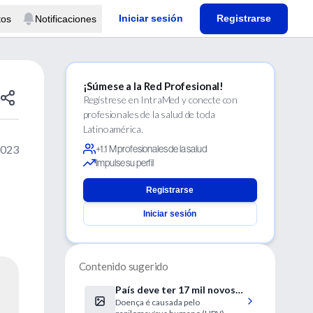
Iniciar sesión
Registrarse
tos
Notificaciones
¡Súmese a la Red Profesional!
Regístrese en IntraMed y conecte con
profesionales de la salud de toda
Latinoamérica.
2023
+1.1 M profesionales de la salud
Impulse su perfil
Registrarse
Iniciar sesión
Contenido sugerido
País deve ter 17 mil novos
Doença é causada pelo
casos de câncer no colo do