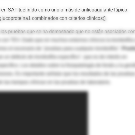
 en SAF [definido como uno o más de anticoagulante lúpico,
glucoproteína1 combinados con criterios clínicos)].
re las pruebas que se ha demostrado que no están asociados co
con TEV. Dado que en muchos entornos clínicos la trombofilia
mos el escenario de
"pruebas para cualquier trombofilia"
.
Prue
r un defecto de trombofilia específico"
, que es de interés en
ecífico. Los detalles sobre la fisiopatología de fondo y la gené
isiones. Es importante señalar que los resultados de las prueba
de las
trampas clínicas
en las pruebas de laboratorio.