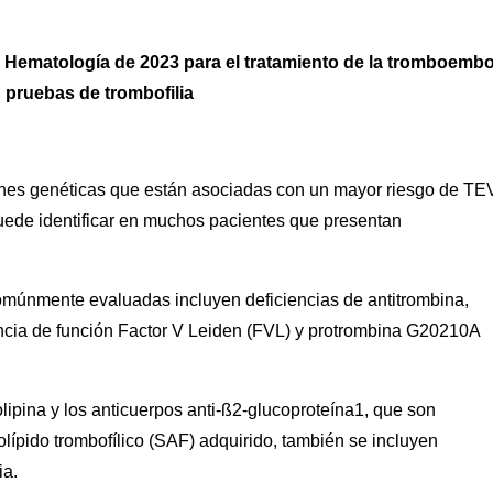
 Hematología de 2023 para el tratamiento de la tromboembo
 pruebas de trombofilia
ones genéticas que están asociadas con un mayor riesgo de TE
 puede identificar en muchos pacientes que presentan
múnmente evaluadas incluyen deficiencias de antitrombina,
ancia de función Factor V Leiden (FVL) y protrombina G20210A
olipina y los anticuerpos anti‐ß2‐glucoproteína1, que son
folípido trombofílico (SAF) adquirido, también se incluyen
ia.