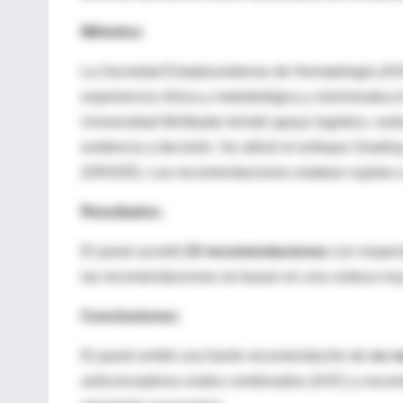
Métodos:
La Sociedad Estadounidense de Hematología (ASH) 
experiencia clínica y metodológica y minimizaba e
Universidad McMaster brindó apoyo logístico, reali
evidencia a decisión. Se utilizó el
enfoque Gradin
(GRADE). Las recomendaciones estaban sujetas a
Resultados:
El panel acordó
23 recomendaciones
con respect
las recomendaciones se basan en una certeza muy 
Conclusiones:
El panel emitió una fuerte recomendación de
no re
anticonceptivos orales combinados (AOC) y recome