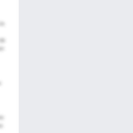
la
 de
on
s
os
os