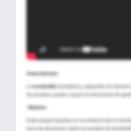
Antecedentes:
La
trombofilia
hereditaria y adquirida son factore
las pruebas ayudan a guiar las decisiones de gest
Objetivo:
Estas pautas basadas en la evidencia de la Soci
toma de decisiones sobre las pruebas de trombofil