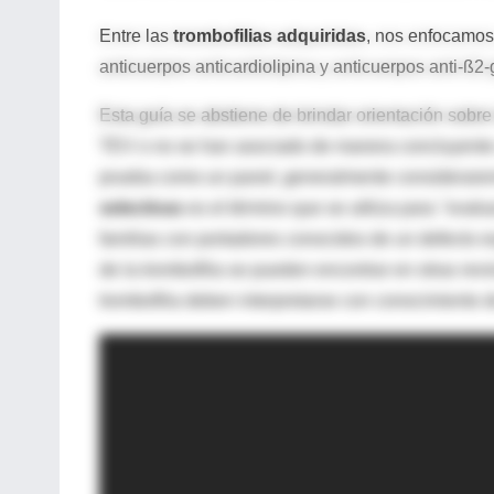
Entre las
trombofilias adquiridas
, nos enfocamos
anticuerpos anticardiolipina y anticuerpos anti-ß2-
Esta guía se abstiene de brindar orientación sob
TEV o no se han asociado de manera concluyente 
prueba como un panel, generalmente considerare
selectivas
es el término que se utiliza para
"evalua
familias con portadores conocidos de un defecto esp
de la trombofilia se pueden encontrar en otras rev
trombofilia deben interpretarse con conocimiento 